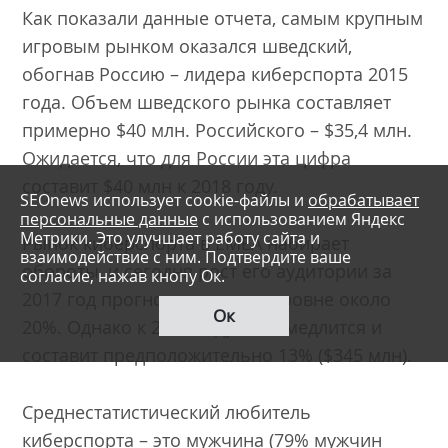
Как показали данные отчета, самым крупным
игровым рынком оказался шведский,
обогнав Россию – лидера киберспорта 2015
года. Объем шведского рынка составляет
примерно $40 млн. Российского – $35,4 млн.
Ожидается, что для России эта цифра
составит $40 млн к 2018 году.
SEOnews использует cookie-файлы и
обрабатывает
персональные данные
с использованием Яндекс
Метрики. Это улучшает работу сайта и
Рынок киберспорта в EMEA набирает
взаимодействие с ним. Подтвердите ваше
обороты, и сегодня рост его аудитории за
согласие, нажав кнопу Ок.
2017 год прогнозируется на уровне около
Ок
20%. Однако к 2018 году он замедлится и
составит предположительно 13% ($345 млн).
Среднестатистический любитель
киберспорта – это мужчина (79% мужчин