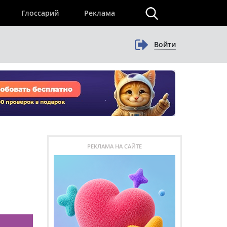
×
Глоссарий
Реклама
Войти
РЕКЛАМА НА САЙТЕ