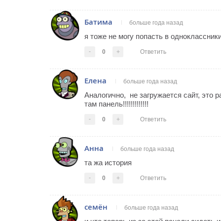
Батима
больше года назад
я тоже не могу попасть в одноклассник
-
0
+
Ответить
Елена
больше года назад
Аналогично, не загружается сайт, это р
там панель!!!!!!!!!!!!!
-
0
+
Ответить
Анна
больше года назад
та жа история
-
0
+
Ответить
семён
больше года назад