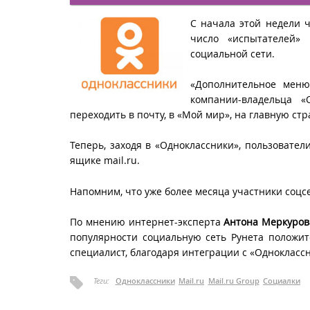
С начала этой недели ч
число «испытателей»
социальной сети.
«Дополнительное мен
компании-владельца «
переходить в почту, в «Мой мир», на главную стра
Теперь, заходя в «Одноклассники», пользовател
ящике mail.ru.
Напомним, что уже более месяца участники соц
По мнению интернет-эксперта
Антона Меркуров
популярности социальную сеть Рунета положит
специалист, благодаря интеграции с «Однокласс
Теги:
Одноклассники
Mail.ru
Mail.ru Group
Социалки