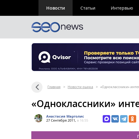
Новости
Статьи
Интервью
Главная
>
Новости рынка
>
«Одноклассники» интег
«Одноклассники» инте
Анастасия Марголис
27 Сентября 2011,
в 16:55