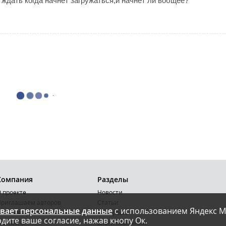
и ждать когда начнёт загружаться,и начнет ли вобщее?
Компания
Разделы
 проекте
Новости
риглашаем авторов
Статьи
вает персональные данные
с использованием Яндекс М
словия публикации
Интервью
дите ваше согласие, нажав кнопу Ок.
онтакты
Блоги компаний