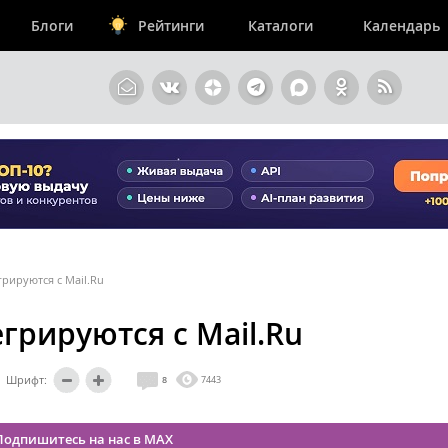
Блоги
Рейтинги
Каталоги
Календарь
рируются с Mail.Ru
грируются с Mail.Ru
Шрифт:
8
7443
Подпишитесь на нас в MAX