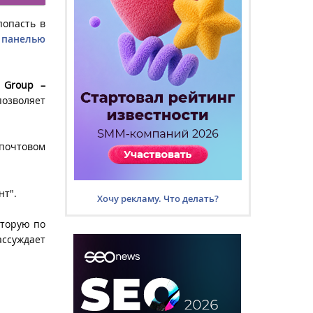
попасть в
 панелью
u Group –
озволяет
 почтовом
нт".
Хочу рекламу. Что делать?
вторую по
ассуждает