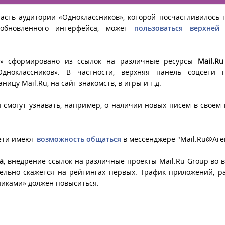
асть аудитории «Одноклассников», которой посчастливилось 
 обновлённого интерфейса, может
пользоваться верхней
ю» сформировано из ссылок на различные ресурсы
Mail.R
Одноклассников». В частности, верхняя панель соцсети п
ницу Mail.Ru, на сайт знакомств, в игры и т.д.
и смогут узнавать, например, о наличии новых писем в своём
сети имеют
возможность общаться
в мессенджере "Mail.Ru@Аге
а
, внедрение ссылок на различные проекты Mail.Ru Group во 
ельно скажется на рейтингах первых. Трафик приложений, р
никами» должен повыситься.