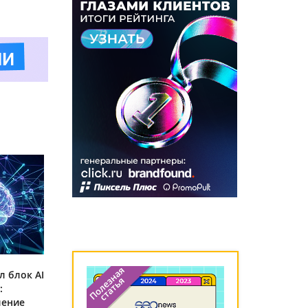
л блок AI
:
ление