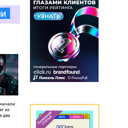
 начали
ег из
а два