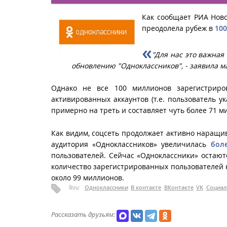
Как сообщает РИА Ново
преодолела рубеж в
10
"
Для нас это важная
обновлению "Одноклассников
", - заявила
Однако не все 100 миллионов зарегистриро
активированных аккаунтов (т.е. пользователь у
примерно на треть и составляет чуть более 71 м
Как видим, соцсеть продолжает активно наращи
аудитория «Одноклассников» увеличилась
бол
пользователей. Сейчас «Одноклассники» остают
количество зарегистрированных пользователей к
около 99 миллионов.
Теги:
Одноклассники
В контакте
ВКонтакте
VK
Социал
Рассказать друзьям: