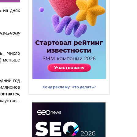
»
на днях
инальному
ь. Число
а) меньше
едний год
миллионов
Хочу рекламу. Что делать?
онтакте»
,
каунтов –