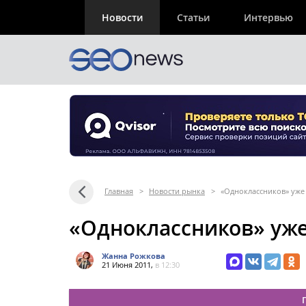
Новости
Статьи
Интервью
Главная
>
Новости рынка
>
«Одноклассников» уже
«Одноклассников» уже
Жанна Рожкова
21 Июня 2011,
в 12:30