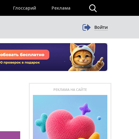
×
Глоссарий
Реклама
Войти
РЕКЛАМА НА САЙТЕ