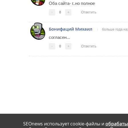
Оба сайта- г..но полное
-
0
+
Ответить
Бонифаций Михаил
больше года на
согласен...
-
0
+
Ответить
SEOnews использует cookie-файлы и
обрабаты