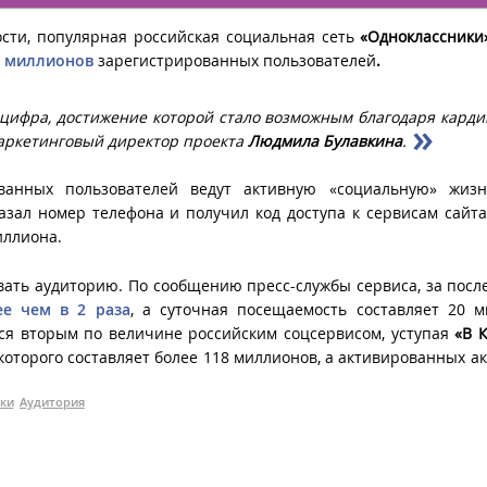
сти, популярная российская социальная сеть
«Одноклассники
0 миллионов
зарегистрированных пользователей
.
 цифра, достижение которой стало возможным благодаря кард
 маркетинговый директор проекта
Людмила Булавкина
.
ванных пользователей ведут активную «социальную» жизн
казал номер телефона и получил код доступа к сервисам сайт
иллиона.
вать аудиторию. По сообщению пресс-службы сервиса, за посл
ее чем в 2 раза
, а суточная посещаемость составляет 20 
ся вторым по величине российским соцсервисом, уступая
«В К
оторого составляет более 118 миллионов, а активированных ак
ки
Аудитория