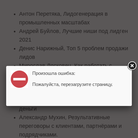
Антон Перетяка, Лидогенерация в
промышленных масштабах
Андрей Буйлов, Лучшие ниши под лидген
2021
Денис Нарижный, Топ 5 проблем продажи
лидов
Мирослав Лясковец, Как работать с
Произошла ошибка:
рекламой в Facebook & Instagram в 2021
году!
Пожалуйста, перезагрузите страницу.
Илья Шувалов, Скрипты продаж для
лидгена: конвертируем лид в живые
деньги
Александр Мухин, Результативные
переговоры с клиентами, партнёрами и
подрядчиками.