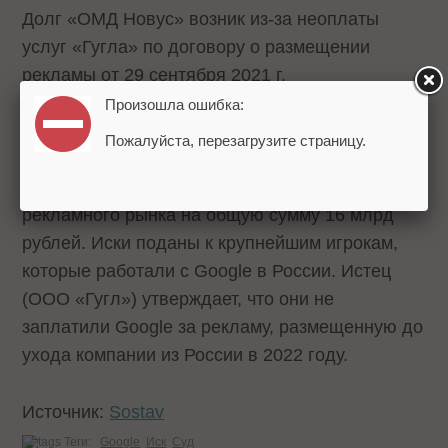
Долг «ОМД Новус» возник из-за неоплаты
услуг «Гугла» по договору о размещении
рекламы от 29 сентября 2021 г.
Произошла ошибка:
Напомним, что в конце апреля стало известно,
Пожалуйста, перезагрузите страницу.
что всего российская «дочка»
Google
подготовила
23 иска к участникам
рекламного рынка на общую сумму 16 млрд
рублей. Иски поданы к крупнейшим игрокам,
которые работали с Google в России. Истец
(ООО «Гугл») утверждает, что они не
заплатили Google за рекламу, размещенную до
ухода компании из России в 2022 году.
Источник:
Sostav
Теги:
Google
Иск
Суд