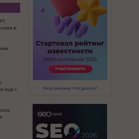
PT,
знака в
рным
е
.
о
Хочу рекламу. Что делать?
ии еще с
просы
е