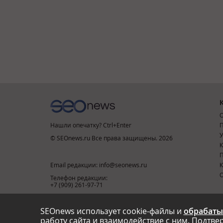
О
Нашли опечатку? Ctrl+Enter
П
У
© SEOnews.ru Все права защищены. 2026
К
Email редакции: info@seonews.ru
К
О
Телефон редакции:
+7 (909) 261-97-71
SEOnews использует cookie-файлы и
обрабаты
This site is protected by reCAPTCHA and the Google
Privacy Policy
and
Terms of Service
apply.
работу сайта и взаимодействие с ним. Подтвер