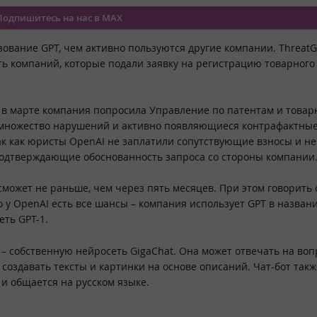
Подпишитесь на нас в MAX
зование GPT, чем активно пользуются другие компании. ThreatG
сть компаний, которые подали заявку на регистрацию товарного 
 а в марте компания попросила Управление по патентам и това
а множество нарушений и активно появляющиеся контрафактны
так как юристы OpenAI не заплатили сопутствующие взносы и не
подтверждающие обоснованность запроса со стороны компании
сможет не раньше, чем через пять месяцев. При этом говорить 
у OpenAI есть все шансы – компания использует GPT в назван
сеть GPT-1.
– собственную нейросеть GigaChat. Она может отвечать на во
 создавать тексты и картинки на основе описаний. Чат-бот такж
и общается на русском языке.