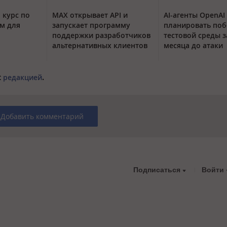
 курс по
MAX открывает API и
AI-агенты OpenAI
м для
запускает программу
планировать поб
поддержки разработчиков
тестовой среды з
альтернативных клиентов
месяца до атаки
с
редакцией
.
Добавить комментарий
Подписаться
Войти