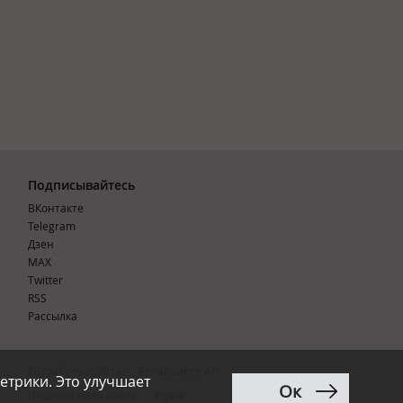
Подписывайтесь
ВКонтакте
Telegram
Дзен
MAX
Тwitter
RSS
Рассылка
Разработка сайта:
Renaissance Art
етрики. Это улучшает
Ок
12+
Продвижение сайта
:
Ingate