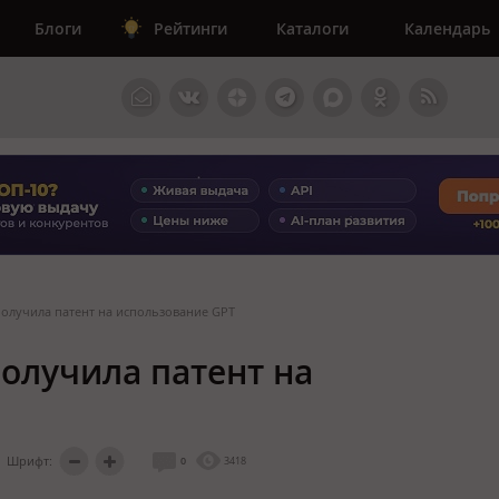
Блоги
Рейтинги
Каталоги
Календарь
получила патент на использование GPT
получила патент на
Шрифт:
0
3418