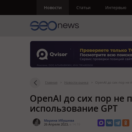
Новости
Статьи
Интервью
Главная
>
Новости рынка
>
OpenAI до сих пор не 
OpenAI до сих пор не 
использование GPT
Марина Ибушева
26 Апреля 2023,
в 14:19