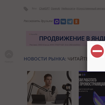
Теги:
ChatGPT
OpenAI
Нейросети
Искусственный интел
Рассказать друзьям:
НОВОСТИ РЫНКА:
ЧИТАЙТЕ ТАКЖЕ
Наверх