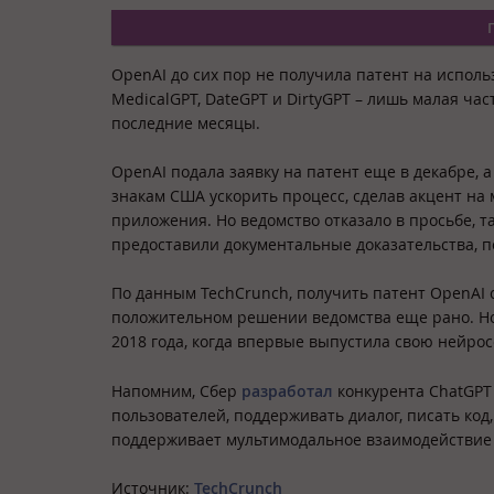
OpenAI до сих пор не получила патент на исполь
MedicalGPT, DateGPT и DirtyGPT – лишь малая ча
последние месяцы.
OpenAI подала заявку на патент еще в декабре,
знакам США ускорить процесс, сделав акцент н
приложения. Но ведомство отказало в просьбе, 
предоставили документальные доказательства, 
По данным TechCrunch, получить патент OpenAI 
положительном решении ведомства еще рано. Но 
2018 года, когда впервые выпустила свою нейро
Напомним, Сбер
разработал
конкурента ChatGPT 
пользователей, поддерживать диалог, писать код,
поддерживает мультимодальное взаимодействие 
Источник:
TechCrunch