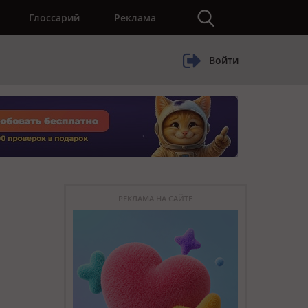
×
Глоссарий
Реклама
Войти
РЕКЛАМА НА САЙТЕ