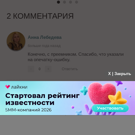
2 КОММЕНТАРИЯ
Анна Лебедева
больше года назад
Конечно, с преемником. Спасибо, что указали
на опечатку-ошибку.
-
0
+
Ответить
X | Закрыть
Гость
больше года назад
Поделился с "приемником" или с телевизором?
А, может быть с преемником?
-
0
+
Ответить