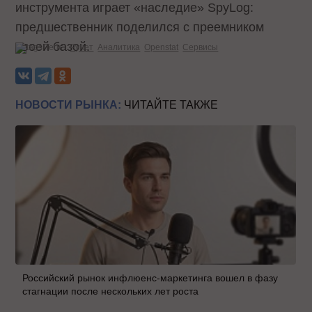
инструмента играет «наследие» SpyLog:
предшественник поделился с преемником
своей базой.
Теги:
Рунет
Аналитика
Openstat
Сервисы
НОВОСТИ РЫНКА:
ЧИТАЙТЕ ТАКЖЕ
Российский рынок инфлюенс-маркетинга вошел в фазу
стагнации после нескольких лет роста