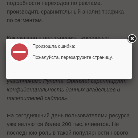
подробности переходов по рекламе,
производить сравнительный анализ трафика
по сегментам.
Как указано в пресс-релизе,
«основные
принципы Openstat: открытость и
Произошла ошибка:
независимость измерений,
Пожалуйста, перезагрузите страницу.
неаффилированность с рекламными сетями,
площадками, службами и другими
участниками Рунета. Openstat гарантирует
конфиденциальность данных владельцев и
посетителей сайтов»
.
На сегодняшний день пользователями ресурса
уже являются более 200 тыс. клиентов. Не
последнюю роль в такой популярности нового