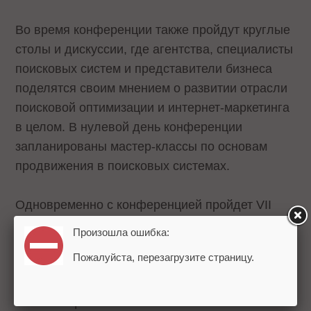
Во время конференции также пройдут круглые
столы и дискуссии, где агентства, специалисты
поисковых систем и представители бизнеса
поделятся своим мнением о развитии отрасли
поисковой оптимизации и интернет-маркетинга
в целом. В нулевой день конференции
запланированы мастер-классы по основам
продвижения в поисковых системах.
Одновременно с конференцией пройдет VII
выставка «Интернет-маркетинг». Посетители
Произошла ошибка:
выставки смогут познакомиться с
Пожалуйста, перезагрузите страницу.
предложениями агентств, задать вопросы их
специалистам и выбрать подрядчика для
оптимизации.