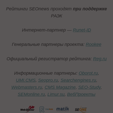
Рейтинги
SEOnews проходят
при поддержке
РАЭК
Интернет-партнер —
Runet-ID
Генеральные партнеры проекта
:
Rookee
Официальный регистратор рейтинга:
Reg.ru
Информационные партнеры
:
Oborot.ru
,
UMI.CMS
,
Seopro.ru
,
Searchengines.ru
,
Webmasters.ru
,
CMS Magazine
,
SEO-Study
,
SEMonline.ru
,
Limur.su
,
ВебПроекты