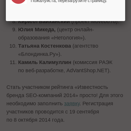
Пожалуйста, перезагрузите страницу.
блог», Webbo Group).
Алексей Терехов
(admitad GmbH).
Кирилл Вайханский
(проект Movebo.ru).
Юлия Микеда,
(центр онлайн-
образования «Нетология»).
Татьяна Костенкова
(агентство
«Блондинка.Ру»).
Камиль Калимуллин
(комиссия РАЭК
по веб-разработке, AdVantShop.NET).
Стать участником рейтинга «Известность
бренда SEO-компаний 2014» просто! Для этого
необходимо заполнить
заявку
. Регистрация
участников проводится с 19 сентября
по 8 октября 2014 года.