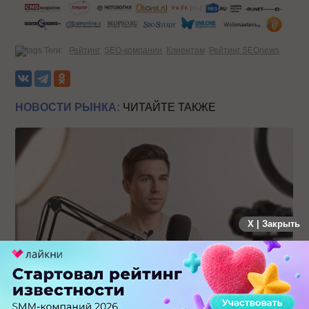
Теги:
Рейтинг
SEO-компании
Клиентам
Рейтинг SEOnews
НОВОСТИ РЫНКА:
ЧИТАЙТЕ ТАКЖЕ
X | Закрыть
Российский рынок инфлюенс-маркетинга вошел в фазу
стагнации после нескольких лет роста