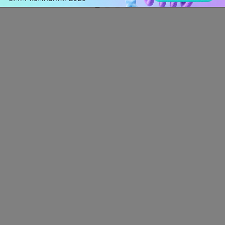
2 КОММЕНТАРИЯ
Errorrs
больше года назад
А где можно посмотреть список участников?
-
0
+
Ответить
Кристина Каблук
Errorrs
больше года назад
Полный список участников будет сформирован 9
октября, после того, как будут обработаны все
заявки на участие в рейтинге.
-
0
+
Ответить