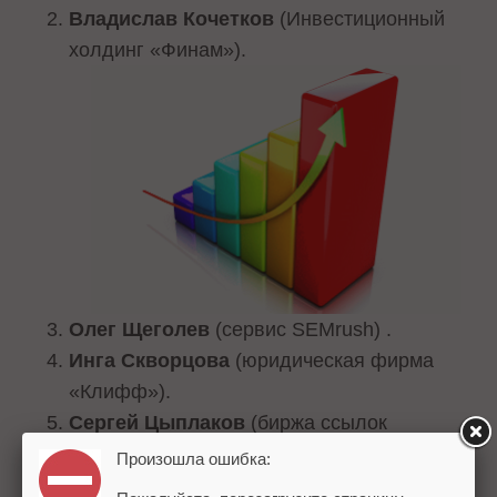
Владислав Кочетков
(Инвестиционный
холдинг «Финам»).
Олег Щеголев
(сервис SEMrush) .
Инга Скворцова
(юридическая фирма
«Клифф»).
Сергей Цыплаков
(биржа ссылок
Mainlink).
Произошла ошибка:
Владимир Карпеев ака Вовка
(«Вовкин