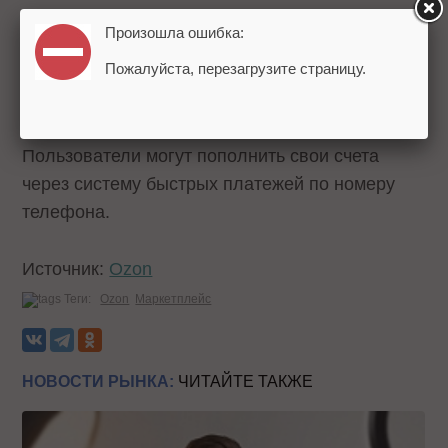
Произошла ошибка:
Напомним, Wildberries
запустила
свой сервис
Пожалуйста, перезагрузите страницу.
для оплаты товаров «WB Кошелек»,
позволяющий клиентам осуществлять покупки
непосредственно на маркетплейсе.
Пользователи могут пополнить свои счета
через систему быстрых платежей по номеру
телефона.
Источник:
Ozon
Теги:
Ozon
Маркетплейс
НОВОСТИ РЫНКА:
ЧИТАЙТЕ ТАКЖЕ