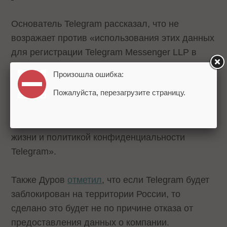
Основатель Telegram рассказал, что не
возражает против «использования этих данных
для регистрации Telegram Messenger LLP в
реестре». При этом он подчеркнул, что
Произошла ошибка:
команда мессенджера не будет выполнять
Пожалуйста, перезагрузите страницу.
«антиконституционный нереализумый
технически "закон Яровой" – равно как и другие
законы, не совместимые с защитой частной
жизни и политикой конфиденциальности
Telegram».
Также Дуров
отметил
, что если Telegram будет
заблокирован на территории России, то
сделано это будет не по причине отказа от
предоставления данных о компании.