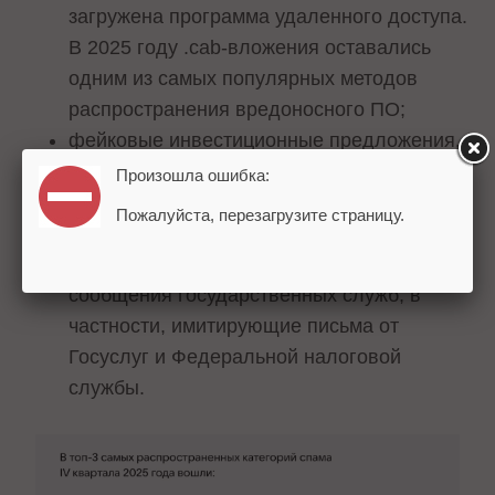
загружена программа удаленного доступа.
В 2025 году .cab-вложения оставались
одним из самых популярных методов
распространения вредоносного ПО;
фейковые инвестиционные предложения,
а также письма, маскирующиеся под
Произошла ошибка:
уведомления от госсервисов. В декабре
Пожалуйста, перезагрузите страницу.
2025 года был зафиксирован всплеск
фишинговых писем, маскирующихся под
сообщения государственных служб, в
частности, имитирующие письма от
Госуслуг и Федеральной налоговой
службы.