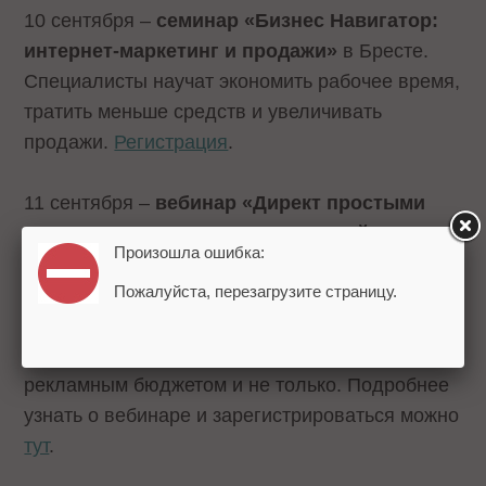
10 сентября –
семинар «Бизнес Навигатор:
интернет-маркетинг и продажи»
в Бресте.
Специалисты научат экономить рабочее время,
тратить меньше средств и увеличивать
продажи.
Регистрация
.
11 сентября –
вебинар «Директ простыми
словами: как управлять рекламной
Произошла ошибка:
кампанией»
. Руководитель проектов по
Пожалуйста, перезагрузите страницу.
маркетингу SMB
Наталья Малышева
расскажет, как быстро улучшить текущие
кампании, как правильно управлять
рекламным бюджетом и не только. Подробнее
узнать о вебинаре и зарегистрироваться можно
тут
.