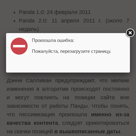
Panda 1.0: 24 февраля 2011
Panda 2.0: 11 апреля 2011 г. (около 7
недель)
Panda 2.1: 10 мая 2011 года (около 4
Произошла ошибка:
недель)
Пожалуйста, перезагрузите страницу.
Panda 2.2: 16 июня 2011 года (около 5
недель)
Дэнни Салливан предупреждает, что мелкие
изменения в алгоритме происходят постоянно
и могут повлиять на позиции сайта вне
зависимости от работы Панды. Чтобы понять,
что пессимизация произошла
именно из-за
качества контента
, следует ориентироваться
на скачки позиций
в вышеописанные даты
.