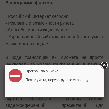
В программе форума:
- Российский интернет сегодня
- Рекламные возможности рунета
- Способы монетизации рунета
- Корпоративный сайт как основной инструмент
маркетинга и продаж
В ходе трансляции вы сможете не просто
наблюдать за ходом конференции в режиме
онлайн, но и задавать свои вопросы
Произошла ошибка:
участникам в текстовом чате.
Пожалуйста, перезагрузите страницу.
Онлайн трансляция проводится на платформе
портала «
Фирмбук
» – сервиса онлайн
видеоконференций и презентаций. Для