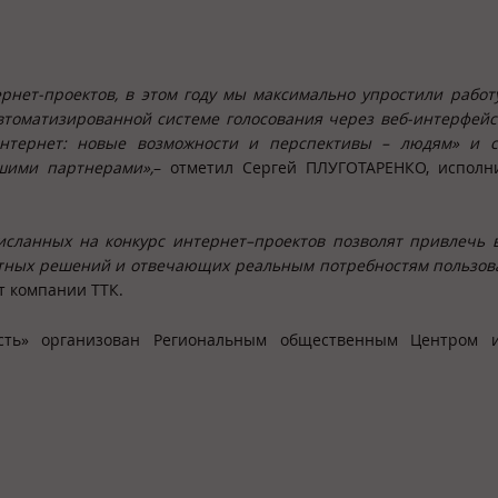
рнет-проектов, в этом году мы максимально упростили рабо
 автоматизированной системе голосования через веб-интерфей
нтернет: новые возможности и перспективы – людям» и с
шими партнерами»,
– отметил Сергей ПЛУГОТАРЕНКО, исполн
исланных на конкурс интернет–проектов позволят привлечь
ртных решений и отвечающих реальным потребностям пользов
т компании ТТК.
сть» организован Региональным общественным Центром и