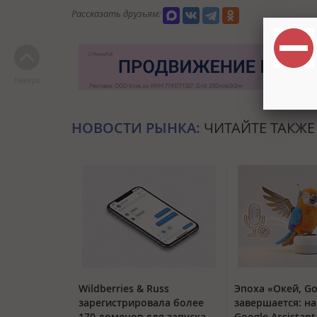
Рассказать друзьям:
Наверх
НОВОСТИ РЫНКА:
ЧИТАЙТЕ ТАКЖЕ
Wildberries & Russ
Эпоха «Окей, Go
зарегистрировала более
завершается: на
170 доменов для запуска
Google Assistan