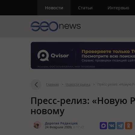
Новости
Статьи
Интервью
Главная
>
Новости рынка
>
Пресс-релиз: «Новую 
Пресс-релиз: «Новую Р
новому
Дорогая Редакция
24 Февраля 2009,
в 17:42