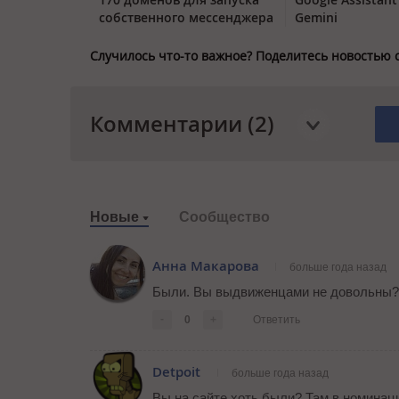
собственного мессенджера
Gemini
Случилось что-то важное? Поделитесь новостью 
Комментарии (2)
Новые
Сообщество
Анна Макарова
больше года назад
Были. Вы выдвиженцами не довольны?
-
0
+
Ответить
Detpoit
больше года назад
Вы на сайте хоть были? Там в номинац