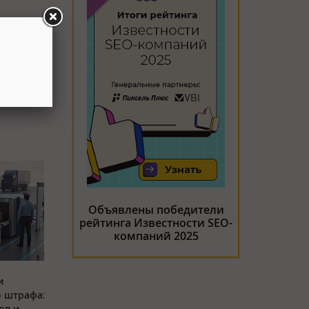
Объявлены победители
рейтинга Известности SEO-
компаний 2025
и
о штрафах
ов и