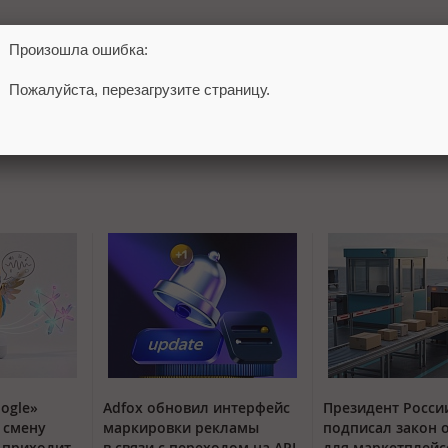
Произошла ошибка:
Пожалуйста, перезагрузите страницу.
ogle»
Adfox обновил интерфейс
Президент Росси
 смену
маркировки рекламы
подписал закон 
t приходит
в связи с переходом на API
для маркетплейс