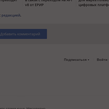
v8 от ЕРИР
цифровых платф
с
редакцией
.
Добавить комментарий
Подписаться
Войти
иях спама куча. Несолидно.