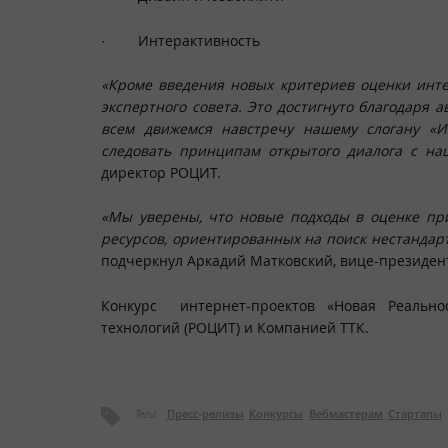
·
Интерактивность
«Кроме введения новых критериев оценки инте
экспертного совета. Это достигнуто благодаря
всем движемся навстречу нашему слогану «И
следовать принципам открытого диалога с на
директор РОЦИТ.
«Мы уверены, что новые подходы в оценке пр
ресурсов, ориентированных на поиск нестанда
подчеркнул Аркадий Матковский, вице-президен
Конкурс интернет-проектов «Новая Реально
технологий (РОЦИТ) и Компанией ТТК.
Теги:
Пресс-релизы
Конкурсы
Вебмастерам
Стартапы