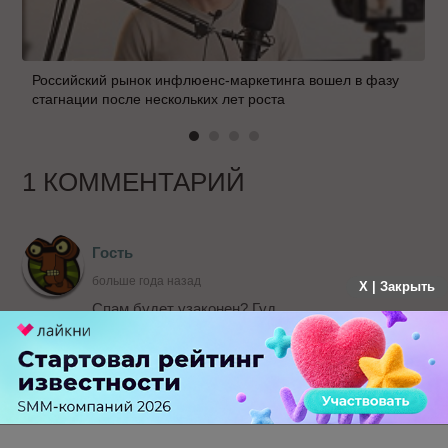
Российский рынок инфлюенс-маркетинга вошел в фазу
стагнации после нескольких лет роста
1 КОММЕНТАРИЙ
Гость
больше года назад
X | Закрыть
Спам будет узаконен? Гуд.
Да начнётся срач с операторами на тему -
какого х..я мой номер попал в спам базу? там
вы сами разрешили спамить! Где я разрешал
спамить? Опс простите система глюканула
м..ак.
-