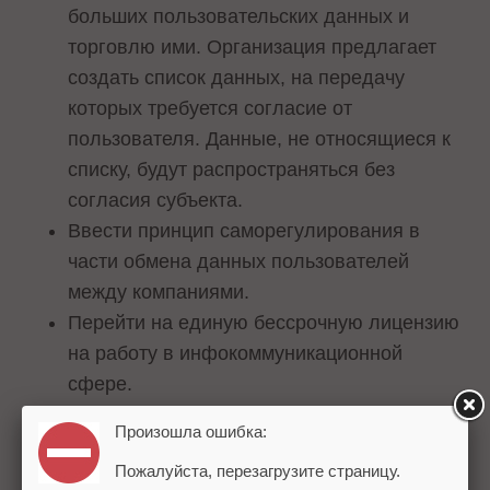
больших пользовательских данных и
торговлю ими. Организация предлагает
создать список данных, на передачу
которых требуется согласие от
пользователя. Данные, не относящиеся к
списку, будут распространяться без
согласия субъекта.
Ввести принцип саморегулирования в
части обмена данных пользователей
между компаниями.
Перейти на единую бессрочную лицензию
на работу в инфокоммуникационной
сфере.
Произошла ошибка:
Кирилл Варламов
, директор Фонда развития
Пожалуйста, перезагрузите страницу.
интернет-инициатив: