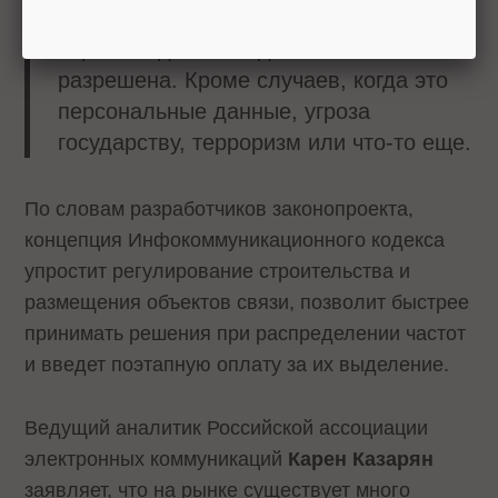
Торговля данными должна быть
разрешена. Кроме случаев, когда это
персональные данные, угроза
государству, терроризм или что-то еще.
По словам разработчиков законопроекта,
концепция Инфокоммуникационного кодекса
упростит регулирование строительства и
размещения объектов связи, позволит быстрее
принимать решения при распределении частот
и введет поэтапную оплату за их выделение.
Ведущий аналитик Российской ассоциации
электронных коммуникаций
Карен Казарян
заявляет, что на рынке существует много