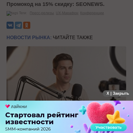
Промокод на 15% скидку: SEONEWS.
Теги:
Пресс-релизы
UX-Марафон
Конференции
НОВОСТИ РЫНКА:
ЧИТАЙТЕ ТАКЖЕ
X | Закрыть
Российский рынок инфлюенс-маркетинга вошел в фазу
стагнации после нескольких лет роста