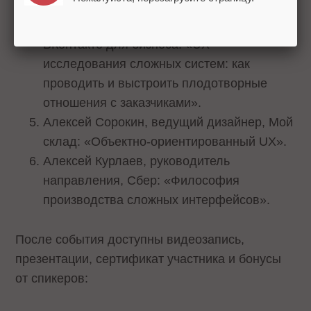
EMИAC».
Анна Черныш, UX-исследователь,
ВКонтакте для бизнеса: «UX-
исследования сложных систем: как
проводить и выстроить плодотворные
отношения с заказчиками».
Алексей Сорокин, ведущий дизайнер, Мой
склад: «Объектно-ориентированный UX».
Алексей Курлаев, руководитель
направления, Сбер: «Философия
производства сложных интерфейсов».
После события доступны видеозапись,
презентации, сертификат участника и бонусы
от спикеров: