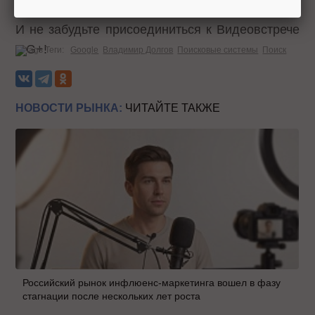
этой новости – мы сами добавим ваш вопрос:)
И не забудьте присоединиться к Видеовстрече
в G+!
Теги:
Google
Владимир Долгов
Поисковые системы
Поиск
НОВОСТИ РЫНКА:
ЧИТАЙТЕ ТАКЖЕ
Российский рынок инфлюенс-маркетинга вошел в фазу
стагнации после нескольких лет роста