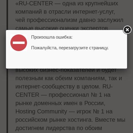
«RU-CENTER — одна из крупнейших
компаний в отрасли интернет-услуг,
чей профессионализм давно заслужил
самые высокие оценки экспертов.
Наши компании более 10 лет идут бок
Произошла ошибка:
о бок, нас связывают тесные
Пожалуйста, перезагрузите страницу.
партнерские отношения. Объединение
усилий позволит достичь более
высоких бизнес-показателей и будет
полезным как обеим компаниям, так и
интернет-сообществу в целом. RU-
CENTER — профессионал № 1 на
рынке доменных имен в России,
Hosting Community — игрок № 1 на
российском рынке хостинга. Вместе мы
достигнем лидерства по обоим