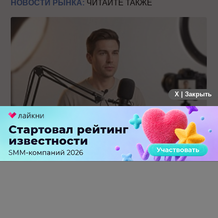
НОВОСТИ РЫНКА:
ЧИТАЙТЕ ТАКЖЕ
X | Закрыть
Российский рынок инфлюенс-маркетинга вошел в фазу
стагнации после нескольких лет роста
0 КОММЕНТАРИЕВ