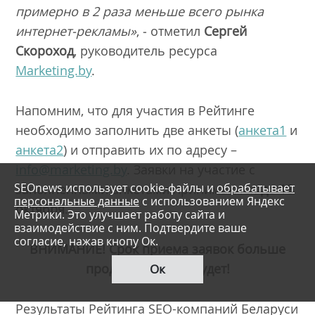
примерно в 2 раза меньше всего рынка
интернет-рекламы»
, ‑ отметил
Сергей
Скороход
, руководитель ресурса
Marketing.by
.
Напомним, что для участия в Рейтинге
необходимо заполнить две анкеты (
анкета1
и
анкета2
) и отправить их по адресу –
info@marketing.by
. Заявки на участие с
SEOnews использует cookie-файлы и
обрабатывает
заполненными анкетами принимаются
до 18
персональные данные
с использованием Яндекс
октября
.
Метрики. Это улучшает работу сайта и
взаимодействие с ним. Подтвердите ваше
согласие, нажав кнопу Ок.
ВНИМАНИЕ! Срок приема заявок больше
продлеваться не будет!
Ок
Результаты Рейтинга SEO-компаний Беларуси