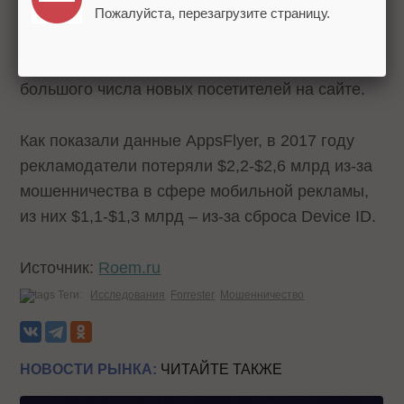
злоумышленники используют специальное
Пожалуйста, перезагрузите страницу.
оборудование, выдающее себя за новое
мобильное устройство и создающее видимость
большого числа новых посетителей на сайте.
Как показали данные AppsFlyer, в 2017 году
рекламодатели потеряли $2,2-$2,6 млрд из-за
мошенничества в сфере мобильной рекламы,
из них $1,1-$1,3 млрд – из-за сброса Device ID.
Источник:
Roem.ru
Теги:
Исследования
Forrester
Мошенничество
НОВОСТИ РЫНКА:
ЧИТАЙТЕ ТАКЖЕ