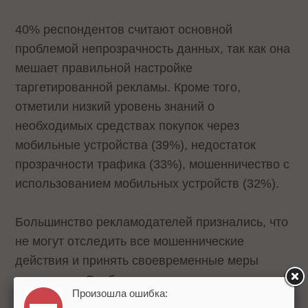
40% респондентов считают основной
проблемой непрозрачность данных, так как она
мешает правильной настройке
таргетированной рекламы. Кроме того,
отметили низкий уровень знаний о
необходимых средствах покупок через
мобильные устройства (39%), недостаток
прозрачности трафика (33%), мошенничество с
использованием мобильных устройств (32%).
Большинство рекламодателей признались, что
не могут отследить все мошеннические
действия и принять своевременные меры
против них. Особенно это касается
Произошла ошибка:
мошенничества с со сбросом Device ID – когда