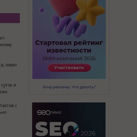
кт-
енному
а, охват
суток и
Хочу рекламу. Что делать?
рии.
тактов с
ьно