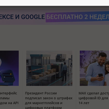
интерфейс
Президент России
MAX сделал дос
кламы
подписал закон о штрафах
цифровой ID для 
одом на API
для маркетплейсов и
14 лет
цифровых платформ