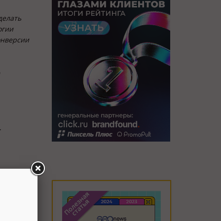
делать
огии
онверсии
0
.