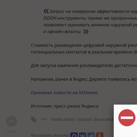
Запрос на измерение эффективности на
DOOH-инструменты такими же прозрачными
позволяют оценивать влияние наружной ре
и офлайн-визиты.
Стоимость размещения цифровой наружной рекла
потенциальных контактов в реальном времени (R
Для запуска кампании рекламодателю достаточно
Напомним, ранее в Яндекс Директе появилась в
Оригинал новости на SEOnews
Источник: пресс-релиз Яндекса
Теги:
Яндекс Директ
Реклама
Наружная реклама
Цифр
Наверх
Рассказать друзьям: