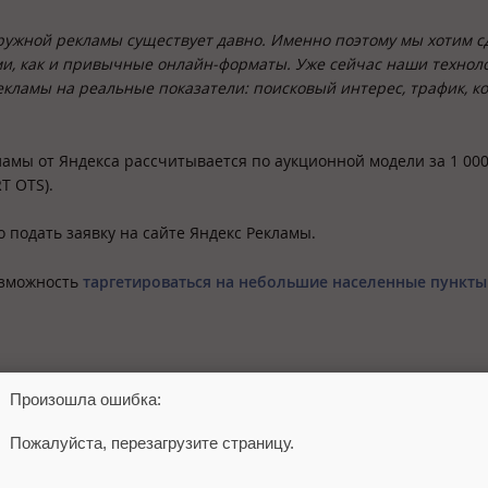
ружной рекламы существует давно. Именно поэтому мы хотим с
, как и привычные онлайн-форматы. Уже сейчас наши технол
кламы на реальные показатели: поисковый интерес, трафик, к
мы от Яндекса рассчитывается по аукционной модели за 1 00
T OTS).
 подать заявку на сайте Яндекс Рекламы.
озможность
таргетироваться на небольшие населенные пункты
Произошла ошибка:
овая наружная реклама
Пожалуйста, перезагрузите страницу.