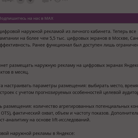
Подпишитесь на нас в MAX
цифровой наружной рекламой из личного кабинета. Теперь все
ампании на более чем 5,5 тыс. цифровых экранов в Москве, Сан
х эффективность. Ранее функционал был доступен лишь огранич
инет размещать наружную рекламу на цифровых экранах Яндекс
ктов в месяц.
а настраивать параметры размещения: выбирать место, время 
астроек с учетом прогнозируемых особенностей целевой аудито
ь размещения: количество агрегированных потенциальных кон
TS), фактический охват, объем и частоту показов. Дополнител
-аналитику на основе lift-исследований.
овой наружной рекламы в Яндексе: