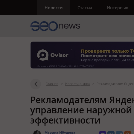
Новости
Статьи
Интервью
Главная
>
Новости рынка
>
Рекламодателям Яндек
Рекламодателям Яндек
управление наружной 
эффективности
Марина Ибушева