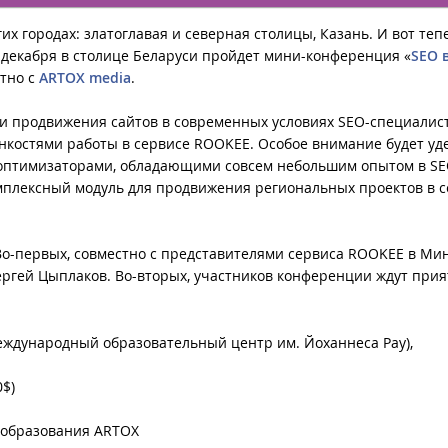
их городах: златоглавая и северная столицы, Казань. И вот теп
 декабря в столице Беларуси пройдет мини-конференция «
SEO 
стно с
ARTOX media
.
и продвижения сайтов в современных условиях SEO-специалис
тонкостями работы в сервисе ROOKEE. Особое внимание будет уд
оптимизаторами, обладающими совсем небольшим опытом в SE
омплексный модуль для продвижения региональных проектов в 
 Во-первых, совместно с представителями сервиса ROOKEE в Ми
ергей Цыплаков. Во-вторых, участников конференции ждут при
Международный образовательный центр им. Йоханнеса Рау),
0$)
-образования ARTOX