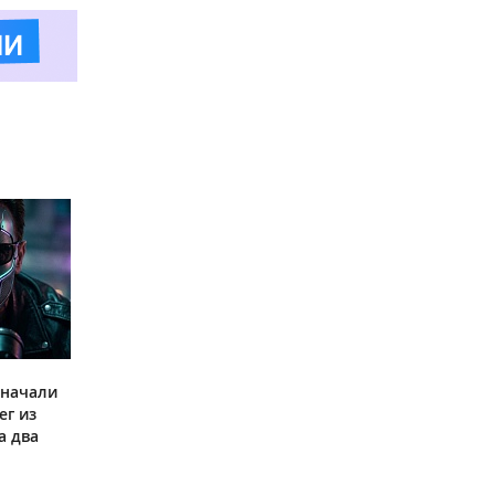
 начали
ег из
а два