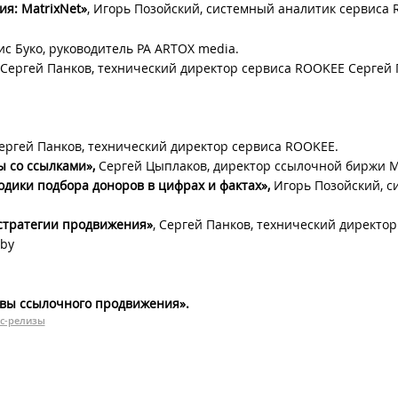
я: MatrixNet»
, Игорь Позойский, системный аналитик сервиса
с Буко, руководитель РА ARTOX media.
Сергей Панков, технический директор сервиса ROOKEE Сергей 
ергей Панков, технический директор сервиса ROOKEE.
 со ссылками»,
Сергей Цыплаков, директор ссылочной биржи M
дики подбора доноров в цифрах и фактах»,
Игорь Позойский, с
 стратегии продвижения»
, Сергей Панков, технический директор
.by
ивы ссылочного продвижения».
с-релизы