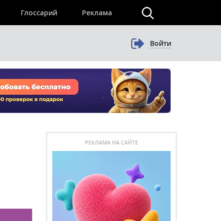
×
Глоссарий
Реклама
Войти
РЕКЛАМА НА САЙТЕ