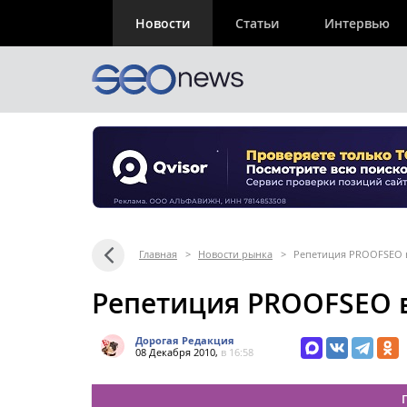
Новости
Статьи
Интервью
Главная
>
Новости рынка
>
Репетиция PROOFSEO 
Репетиция PROOFSEO 
Дорогая Редакция
08 Декабря 2010,
в 16:58