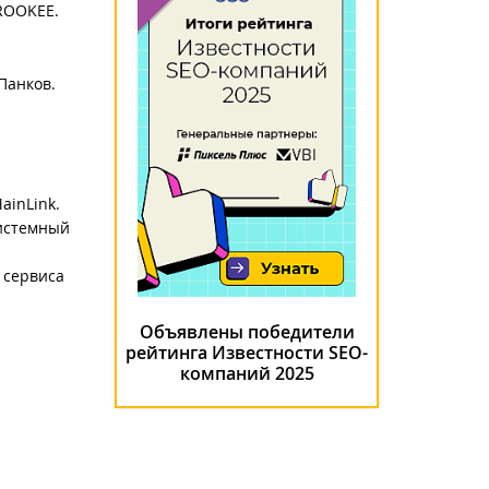
 ROOKEE.
Панков.
ainLink.
истемный
 сервиса
Объявлены победители
рейтинга Известности SEO-
компаний 2025