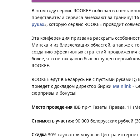
В этом году сервис ROOKEE побывал в очень мног
представители сервиса выезжают за границу! 16
руках
», которую сервис ROOKEE проводит совме
Эта конференция призвана раскрыть особенност
Минска и из близлежащих областей, а так же с 
созданию эффективных стратегий продвижения 
более, что не так давно был выпущен первый к
ROOKEE.
ROOKEE едут в Беларусь не с пустыми руками! ;)
приедет с докладом директор биржи
Mainlink
- С
сюрпризы и бонусы!
Место проведения
IBB пр-т Газеты Правда, 11 (
Стоимость участия:
90 000 белорусских рублей (3
Скидка
30% слушателям курсов Центра интернет