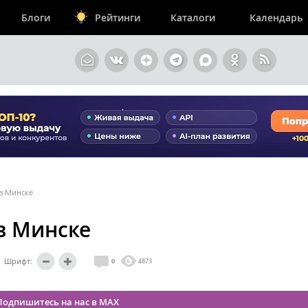
Блоги
Рейтинги
Каталоги
Календарь
в Минске
в Минске
Шрифт:
0
4873
Подпишитесь на нас в MAX