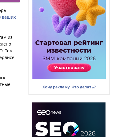
ерь
в ваших
там из
елено
O. Тем
сервисе
нск
ятные
Хочу рекламу. Что делать?