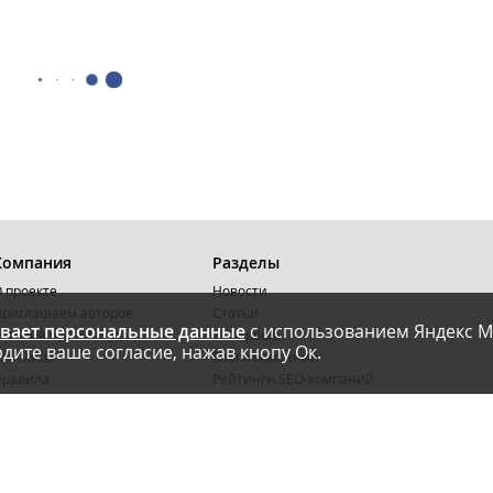
Компания
Разделы
 проекте
Новости
риглашаем авторов
Статьи
вает персональные данные
с использованием Яндекс М
словия публикации
Интервью
дите ваше согласие, нажав кнопу Ок.
онтакты
Блоги компаний
Правила
Рейтинги SEO-компаний
арта сайта
Календарь событий
бработка ПД
Каталог компаний
Каталог сервисов
Библиотека
Энциклопедия интернет-маркетинга