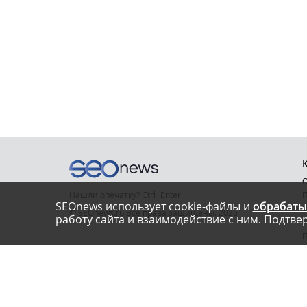
О
Нашли опечатку? Ctrl+Enter
П
SEOnews использует cookie-файлы и
обрабаты
У
© SEOnews.ru Все права защищены. 2026
работу сайта и взаимодействие с ним. Подтвер
К
Email редакции: info@seonews.ru
К
О
Телефон редакции:
+7 (909) 261-97-71