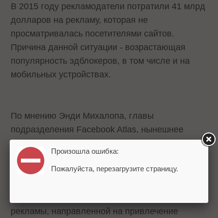
В 2015 году рекламодатели потратили 41 млрд
долларов на рекламу, которая не
просматривалась посетителями сайтов.
Причина данной ситуации - возрастающая
популярность эдблокеров, в том числе и на
мобильных устройствах.
По мнению Энди Михалопа, главы
подразделения Facebook Atlas, нынешнее
положение дел обусловлено негативным
Произошла ошибка:
опытом интернет-пользователей, связанным в
Пожалуйста, перезагрузите страницу.
первую очередь с ретаргетингом. Он считает,
что решением данной проблемы может стать
создание более интересной и качественной
рекламы, направленной на привлечение