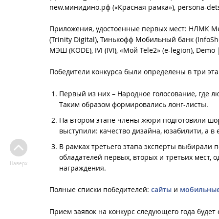
new.минидино.рф («Красная рамка»), persona-detstv
Приложения, удостоенные первых мест: НЛМК Мера
(Trinity Digital), Тинькофф Мобильный банк (InfoShel
МЭШ (KODE), IVI (IVI), «Мой Tele2» (e-legion), Demo 
Победители конкурса были определены в три эта
Первый из них – Народное голосование, где 
Таким образом формировались лонг-листы.
На втором этапе члены жюри подготовили шор
выступили: качество дизайна, юзабилити, а 
В рамках третьего этапа эксперты выбирали 
обладателей первых, вторых и третьих мест, 
Наверх
награждения.
Полные списки победителей:
сайты
и
мобильные
Прием заявок на конкурс следующего года будет 