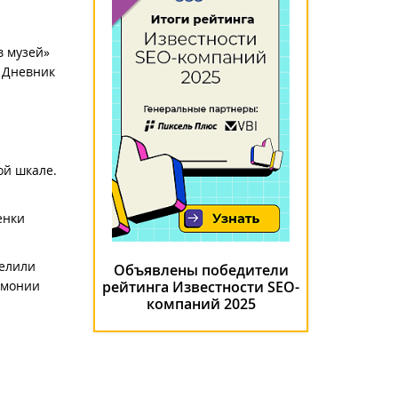
в музей»
), Дневник
ой шкале.
енки
делили
Объявлены победители
емонии
рейтинга Известности SEO-
компаний 2025