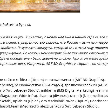
м Рейтинга Рунета:
о новая нефть. К счастью, с новой нефтью в нашей стране все 
ы, и можно с уверенностью сказать, что Россия – один из лидеро
зработки. Результаты конкурса, который мы в этом году провели
тверждение. Во многих номинациях было так много классных п
рать победителей было довольно сложно. При этом некоторым
 призовых мест. Например, ART 3D-Graphics и Liqium – по четыре
сайты: rr-life.ru (Liqium), moscowtowers.ru (ART 3D-Graphics),
мерение), persona-detstvo.ru («Воздух»), spasibosberbank.ru (AGIM
-p (Art. Lebedev Studio), mildar.ru (IMS Digital Marketing), kremln
ftagaz.com (Vide Infra), divan.ru (divan.ru), мсп.рф (Notamedia), a
efab), uplab.ru (Uplab), dev.tcsokolniki.ru/en (Liqium), udachnoe.
iasoft.team (MediaSoft), alexglushko.ru (Art. Lebedev Studio),