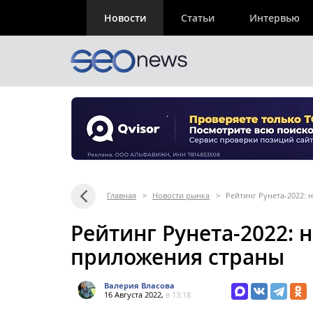
Новости
Статьи
Интервью
Главная
>
Новости рынка
>
Рейтинг Рунета-2022:
Рейтинг Рунета-2022: 
приложения страны
Валерия Власова
16 Августа 2022,
в 13:18