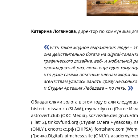
Катерина Логвинова
, директор по коммуникация
Есть такое модное выражение: люди – эт
она действительно богата на digital-талант
графического дизайна, веб- и мобильной ра
одиннадцатый раз, лишь еще одно тому под
что даже самым опытным членам жюри выб
агентствам удалось занять сразу несколько
и Студии Артемия Лебедева – по пять.
Обладателями золота в этом году стали следующие 
historic.nissan.ru (SLAVA), mymarilyn.ru (Пятое Из
astrovert.club (OKC Media), sozvezdie.design.ru/dmr
(Flat12), tinkovfund.org (Студия Олега Чулакова), na
(ONLY.), спортэкс.рф (CHIPSA), fontshare.com (Wemak
(Гречка.Digital), aimchess.site (ONLY.), academy.med