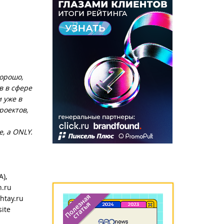
хорошо,
в в сфере
 уже в
роектов,
, а ONLY.
A),
n.ru
shtay.ru
site