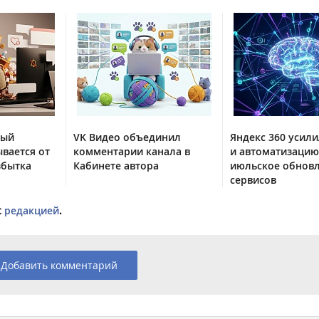
тый
VK Видео объединил
Яндекс 360 усили
вается от
комментарии канала в
и автоматизацию
збытка
Кабинете автора
июльское обнов
сервисов
с
редакцией
.
Добавить комментарий