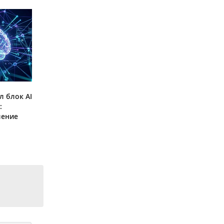
л блок AI
:
ление