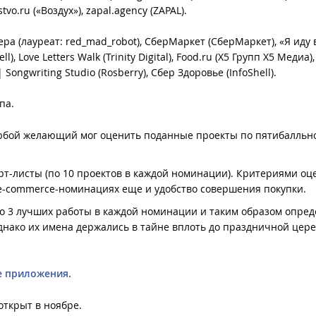
o.ru («Воздух»), zapal.agency (ZAPAL).
 (лауреат: red_mad_robot), СберМаркет (СберМаркет), «Я иду 
l), Love Letters Walk (Trinity Digital), Food.ru (X5 Групп X5 Медиа
| Songwriting Studio (Rosberry), Сбер Здоровье (InfoShell).
па.
любой желающий мог оценить поданные проекты по пятибалльн
т-листы (по 10 проектов в каждой номинации). Критериями оц
в e-commerce-номинациях еще и удобство совершения покупки.
по 3 лучших работы в каждой номинации и таким образом опре
однако их имена держались в тайне вплоть до праздничной цер
 приложения
.
открыт в ноябре.