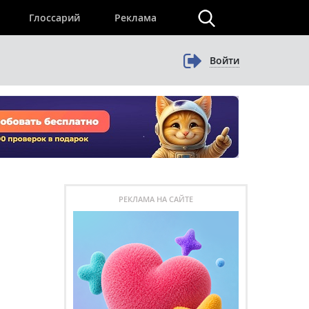
×
Глоссарий
Реклама
Войти
РЕКЛАМА НА САЙТЕ