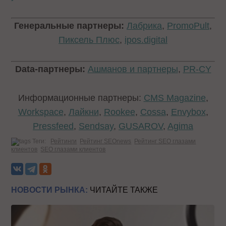
Генеральные партнеры:
Лабрика
,
PromoPult
,
Пиксель Плюс
,
ipos.digital
Data-партнеры:
Ашманов и партнеры
,
PR-CY
Информационные партнеры:
CMS Magazine
,
Workspace
,
Лайкни
,
Rookee
,
Cossa
,
Envybox
,
Pressfeed
,
Sendsay
,
GUSAROV
,
Agima
Теги:
Рейтинги
Рейтинг SEOnews
Рейтинг SEO глазами
клиентов
SEO глазами клиентов
НОВОСТИ РЫНКА:
ЧИТАЙТЕ ТАКЖЕ