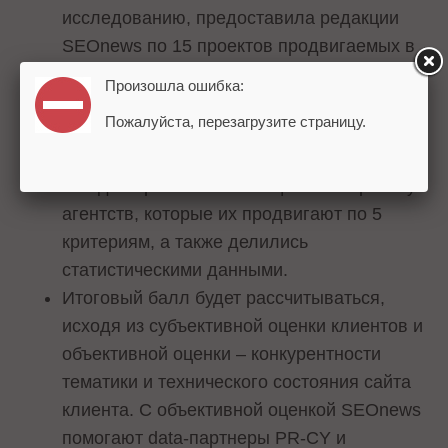
исследованию, предоставила редакции
SEOnews по 15 проектов продвигаемых в
рунете.
Произошла ошибка:
При расчете итоговых баллов
Пожалуйста, перезагрузите страницу.
учитываются данные 10 клиентов,
которые первыми заполнили анкету.
В ходе опроса клиенты оценивали работу
агентств, которые их продвигают по 5
критериям, а также делились
статистическими данными.
Итоговый балл будет рассчитываться,
исходя из субъективной оценки клиентов и
объективной оценки – конкурентности
тематики и технического состояния сайта
клиента. С объективной оценкой SEOnews
помогают data-партнеры PR-CY и