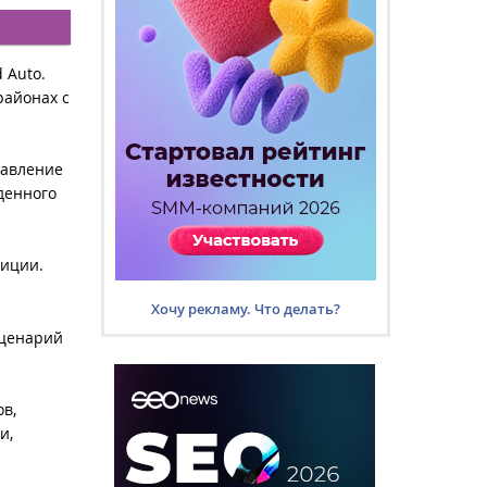
 Auto.
районах с
равление
денного
зиции.
Хочу рекламу. Что делать?
сценарий
ов,
и,