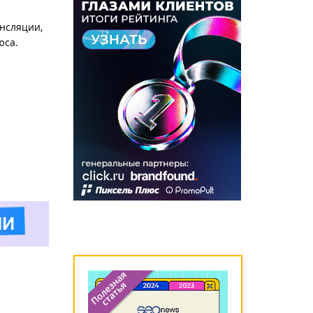
нсляции,
юса.