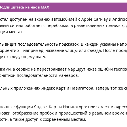
Подпишитесь на нас в MAX
тал доступен на экранах автомобилей с Apple CarPlay и Android
овый сигнал работает с перебоями: в разветвленных тоннелях, 
ации местах.
ь видит последовательность подсказок. В каждой указаны нап
ориентир – например, название улицы или съезда. После прой
дит к следующему шагу.
чками, а сервис не перестраивает маршрут из-за ошибки геопо
понятной последовательности маневров.
льных приложениях Яндекс Карт и Навигатора. Теперь тот же 
сновные функции Яндекс Карт и Навигатора: поиск мест и адрес
новки, отображение пробок и происшествий в реальном времен
сти, а также доступ к сохраненным местам.