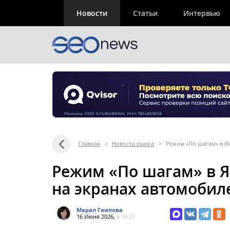
Новости
Статьи
Интервью
Главная
>
Новости рынка
>
Режим «По шагам» в Ян
Режим «По шагам» в Я
на экранах автомобилей
Марал Гаипова
16 Июня 2026,
в 16:21