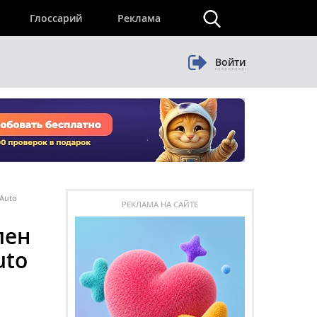
×
Глоссарий
Реклама
Войти
 Auto
РЕКЛАМА НА САЙТЕ
пен
uto