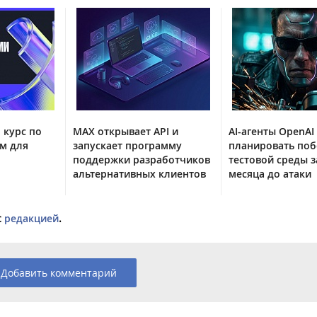
 курс по
MAX открывает API и
AI-агенты OpenAI
м для
запускает программу
планировать поб
поддержки разработчиков
тестовой среды з
альтернативных клиентов
месяца до атаки
с
редакцией
.
Добавить комментарий