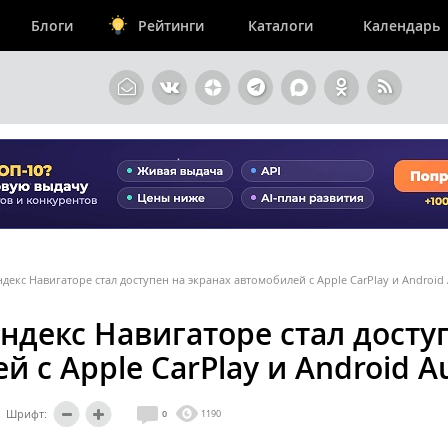
Блоги
Рейтинги
Каталоги
Календарь
декс Навигаторе стал доступен на экранах автомобилей с Apple CarPlay и Android
ндекс Навигаторе стал досту
 с Apple CarPlay и Android A
Шрифт:
0
1190