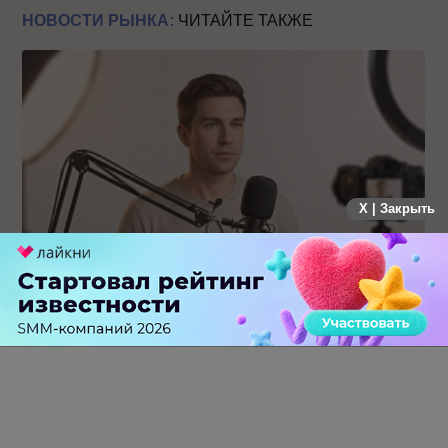
НОВОСТИ РЫНКА:
ЧИТАЙТЕ ТАКЖЕ
X | Закрыть
Российский рынок инфлюенс-маркетинга вошел в фазу
стагнации после нескольких лет роста
0 КОММЕНТАРИЕВ