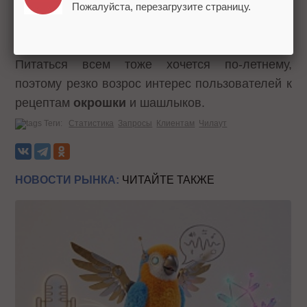
опережают ближайшего соперника – Египет – в
Пожалуйста, перезагрузите страницу.
три раза. В популярную десятку также входят
туры по Европе, Греция, Хорватия, Болгария.
Питаться всем тоже хочется по-летнему,
поэтому резко возрос интерес пользователей к
рецептам
окрошки
и шашлыков.
Теги:
Статистика
Запросы
Клиентам
Чилаут
НОВОСТИ РЫНКА:
ЧИТАЙТЕ ТАКЖЕ