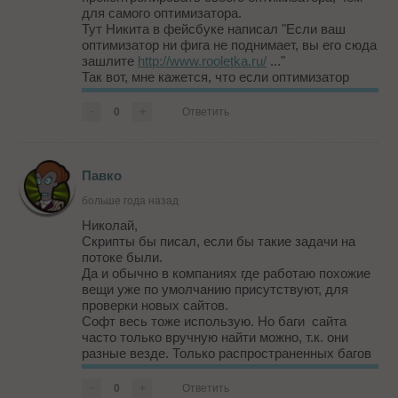
для самого оптимизатора.
Тут Никита в фейсбуке написал "Если ваш
оптимизатор ни фига не поднимает, вы его сюда
зашлите
http://www.rooletka.ru/
..."
Так вот, мне кажется, что если оптимизатор
узнает через этот сервис что-то новое о вашем
сайте - стоит задуматься о том, что...
-
0
+
Ответить
Павко
больше года назад
Николай,
Скрипты бы писал, если бы такие задачи на
потоке были.
Да и обычно в компаниях где работаю похожие
вещи уже по умолчанию присутствуют, для
проверки новых сайтов.
Софт весь тоже использую. Но баги сайта
часто только вручную найти можно, т.к. они
разные везде. Только распространенных багов
у меня в чеклисте около полусотни. Так что
часы ручной работы это уже после работы
-
0
+
Ответить