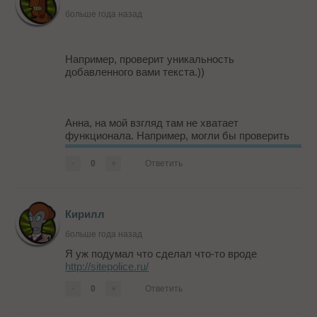
больше года назад
Например, проверит уникальность
добавленного вами текста.))
Анна, на мой взгляд там не хватает
функционала. Например, могли бы проверить
внешние ссылки, кто на кого ссылается,
насколько авторитетен сайт на который они
-
0
+
Ответить
идут и взаимны ли они. На основании числа
страниц в индексе и колебания их позиций
определять наиболее популярные яндексовые
фильтры, наложенные на сайт. Отслеживать
Кирилл
социальные связи сайта, ссылки из блогов, из
больше года назад
ответов, из соцсете...
Я уж подумал что сделал что-то вроде
http://sitepolice.ru/
-
0
+
Ответить