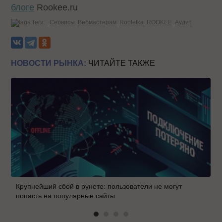
блоге
Rookee.ru
Теги:
Сервисы
Вебмастерам
Rooletka
ROOKEE
Аудит
НОВОСТИ РЫНКА:
ЧИТАЙТЕ ТАКЖЕ
Крупнейший сбой в рунете: пользователи не могут
попасть на популярные сайты