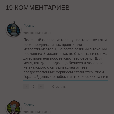
19 КОММЕНТАРИЕВ
Гость
больше года назад
Полезный сервис, история у нас такая же как и
всех, продвигали нас продвигали
мегаоптимизаторы, но роста позиций в течении
последних 3 месяцев как не было, так и нет. На
днях приятель посоветовал это сервис. Для
меня, как для владельца бизнеса и человека
не знакомого с оптимизацией отчеты
предоставленные сервисом стали открытием.
Гора найденных ошибок как технических так и в
плане оптимизации говорят о наших
подрядчиком не самым лучшим образом.
-
0
+
Ответить
Разработчикам сервиса большое спасибо, за
ваши т...
Гость
больше года назад