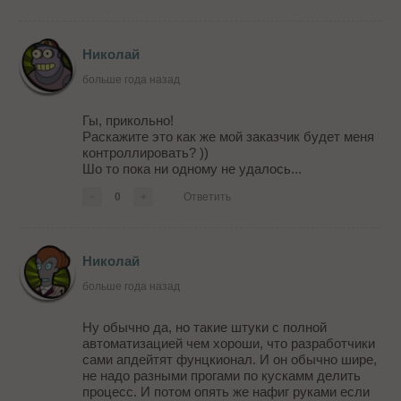
софта.
40-50килостраниц вручную проверять не надо -
все нужные мне параметры, пе...
Николай
больше года назад
Гы, прикольно!
Раскажите это как же мой заказчик будет меня
контроллировать? ))
Шо то пока ни одному не удалось...
-
0
+
Ответить
Николай
больше года назад
Ну обычно да, но такие штуки с полной
автоматизацией чем хороши, что разработчики
сами апдейтят фунцкионал. И он обычно шире,
не надо разными прогами по кускамм делить
процесс. И потом опять же нафиг руками если