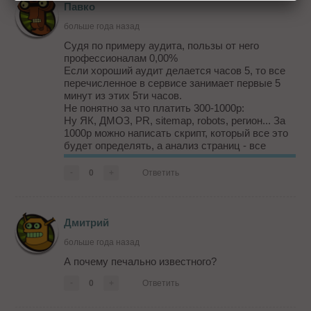
Павко
больше года назад
Судя по примеру аудита, пользы от него
профессионалам 0,00%
Если хороший аудит делается часов 5, то все
перечисленное в сервисе занимает первые 5
минут из этих 5ти часов.
Не понятно за что платить 300-1000р:
Ну ЯК, ДМОЗ, PR, sitemap, robots, регион... За
1000р можно написать скрипт, который все это
будет определять, а анализ страниц - все
данные бесплатным софтом получать можно,
где ограничение не до 100 и до 1000 страниц - а
-
0
+
Ответить
хоть 40 и 50тыщ проверяй - сколько...
Дмитрий
больше года назад
А почему печально известного?
-
0
+
Ответить