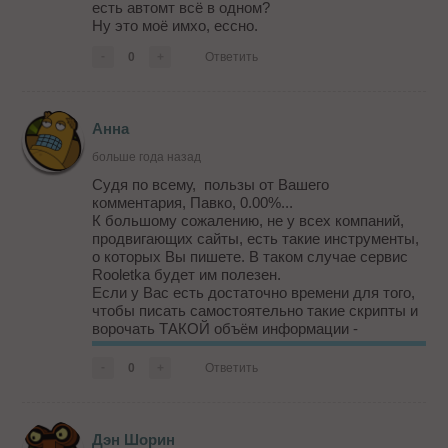
есть автомт всё в одном?
Ну это моё имхо, ессно.
-
0
+
Ответить
Анна
больше года назад
Судя по всему, пользы от Вашего
комментария, Павко, 0.00%...
К большому сожалению, не у всех компаний,
продвигающих сайты, есть такие инструменты,
о которых Вы пишете. В таком случае сервис
Rooletka будет им полезен.
Если у Вас есть достаточно времени для того,
чтобы писать самостоятельно такие скрипты и
ворочать ТАКОЙ объём информации -
пожалуйста, пишите!
-
0
+
Ответить
Дэн Шорин, каждый может использовать
сервис Рулетка настолько, насколько ему
хватит фантазии, х...
Дэн Шорин