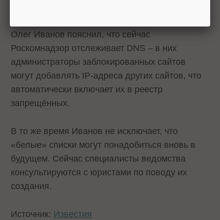
исключить блокировку законопослушных
сайтов. А замглавы надзорного ведомства
Олег Иванов пояснил, что сейчас
Роскомнадзор отслеживает DNS – в них
администраторы заблокированных сайтов
могут добавлять IP-адреса других сайтов, что
автоматически включает их в реестр
запрещённых.
В то же время Иванов не исключает, что
«белые» списки могут понадобиться вновь в
будущем. Сейчас специалисты ведомства
консультируются с юристами по поводу их
создания.
Источник:
Известия