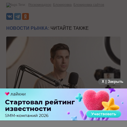
Теги:
Роскомнадзор
Блокировка
Блокировка сайтов
НОВОСТИ РЫНКА:
ЧИТАЙТЕ ТАКЖЕ
X | Закрыть
Российский рынок инфлюенс-маркетинга вошел в фазу
стагнации после нескольких лет роста