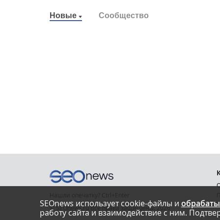
Новые
Сообщество
О
Нашли опечатку? Ctrl+Enter
П
SEOnews использует cookie-файлы и
обрабаты
У
© SEOnews.ru Все права защищены. 2026
работу сайта и взаимодействие с ним. Подтвер
К