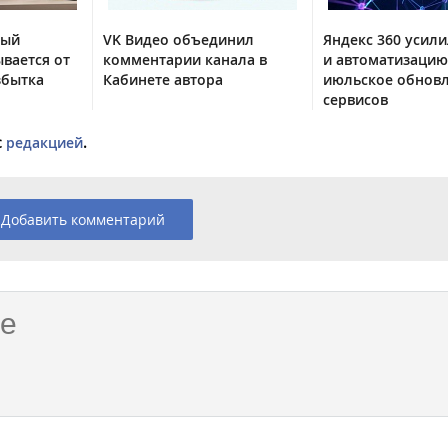
тый
VK Видео объединил
Яндекс 360 усили
вается от
комментарии канала в
и автоматизацию
збытка
Кабинете автора
июльское обнов
сервисов
с
редакцией
.
Добавить комментарий