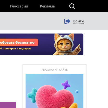
×
Глоссарий
Реклама
Войти
РЕКЛАМА НА САЙТЕ