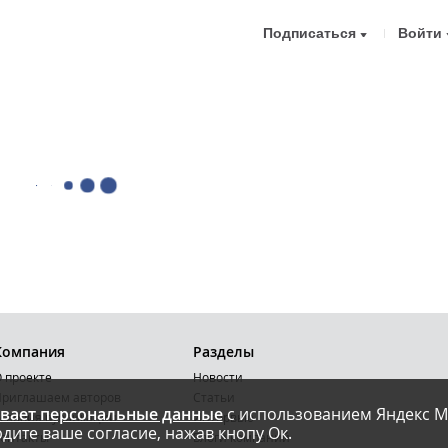
Подписаться
Войти
Компания
Разделы
 проекте
Новости
риглашаем авторов
Статьи
вает персональные данные
с использованием Яндекс М
словия публикации
Интервью
дите ваше согласие, нажав кнопу Ок.
онтакты
Блоги компаний