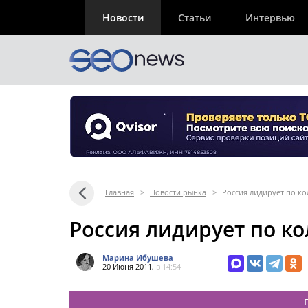
Новости
Статьи
Интервью
Главная
>
Новости рынка
>
Россия лидирует по ко
Россия лидирует по ко
Марина Ибушева
20 Июня 2011,
в 14:54