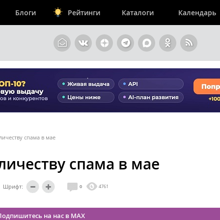
Блоги
Рейтинги
Каталоги
Календарь
личеству спама в мае
личеству спама в мае
Шрифт:
0
4761
Подпишитесь на нас в MAX