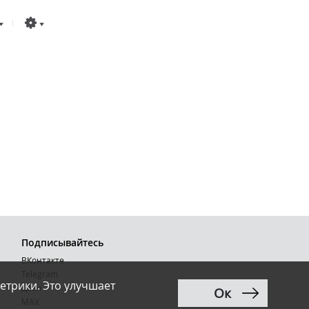
Подписывайтесь
ВКонтакте
Telegram
етрики. Это улучшает
Дзен
Ок
MAX