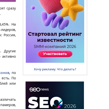
рят сразу
c
.
4,45%. На
-лидеров,
: Россия,
. Другие
е активно
Хочу рекламу. Что делать?
конов
, по
 есть. По
ублей или
азличать
спамеров,