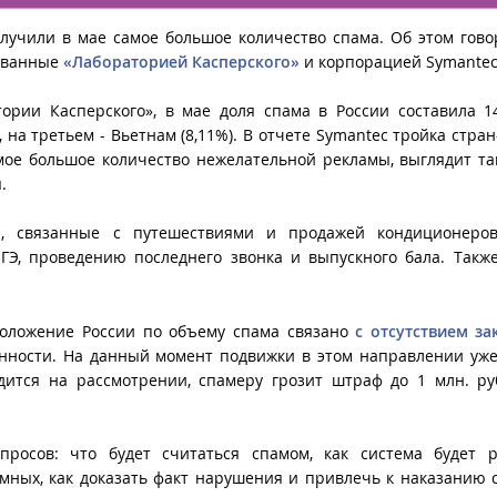
лучили в мае самое большое количество спама. Об этом гово
кованные
«Лабораторией Касперского»
и
корпорацией Symante
ории Касперского», в мае доля спама в России составила 1
 на третьем - Вьетнам (8,11%). В отчете Symantec тройка стран
ое большое количество нежелательной рекламы, выглядит так
.
, связанные с путешествиями и продажей кондиционеров
ГЭ, проведению последнего звонка и выпускного бала. Такж
оложение России по объему спама связано
с отсутствием за
нности. На данный момент подвижки в этом направлении уже
дится на рассмотрении, спамеру грозит штраф до 1 млн. р
росов: что будет считаться спамом, как система будет р
мных, как доказать факт нарушения и привлечь к наказанию 