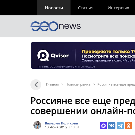
Новости
Статьи
Интервью
Главная
>
Новости рынка
>
Россияне все еще пре
Россияне все еще пре
совершении онлайн-п
Валерия Полякова
10 Июня 2015,
в 13:01