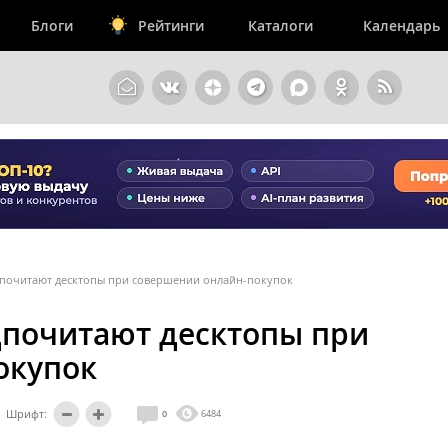
Блоги
Рейтинги
Каталоги
Календарь
дпочитают десктопы при совершении онлайн-покупок
дпочитают десктопы при
окупок
Шрифт:
0
6484