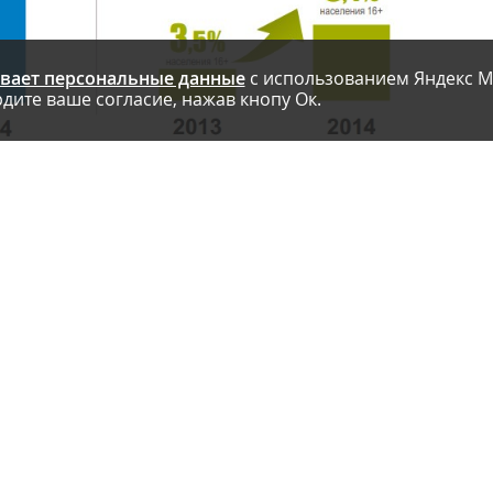
вает персональные данные
с использованием Яндекс М
дите ваше согласие, нажав кнопу Ок.
 с ростом продаж мобильных устройств. За последние пять лет
оссии было приобретено 27, 4 млн устройств, что на 42% больше
умных, но не мобильных устройств» падают с каждым годом.