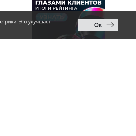
етрики. Это улучшает
Ок
 продажи
, чем