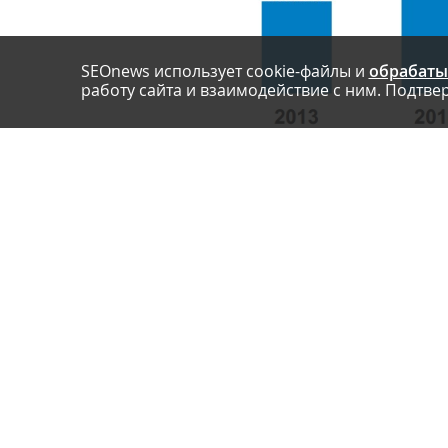
SEOnews использует cookie-файлы и
обрабаты
работу сайта и взаимодействие с ним. Подтвер
Рост популярности мобильного интернета связан
смартфонов выросли в шесть раз: в 2014 году в Р
в 2013 году. Доли «мобильных, но не умных» и «