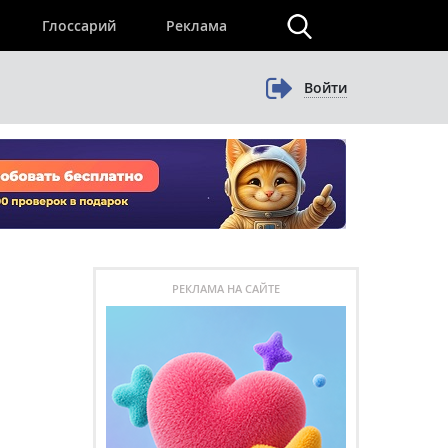
×
Глоссарий
Реклама
Войти
РЕКЛАМА НА САЙТЕ