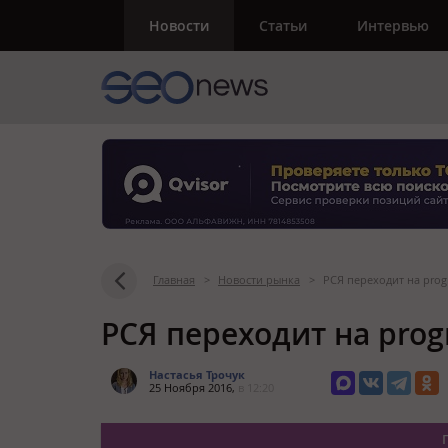
Новости
Статьи
Интервью
Главная
>
Новости рынка
>
РСЯ переходит на pro
РСЯ переходит на pro
Настасья Трочук
25 Ноября 2016,
в 12:20