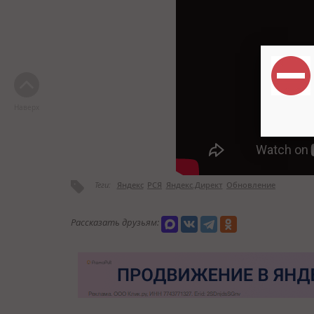
Наверх
Теги:
Яндекс
РСЯ
Яндекс.Директ
Обновление
Рассказать друзьям: