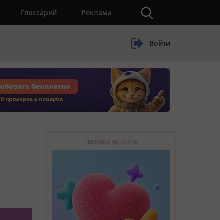
×
Глоссарий
Реклама
Войти
РЕКЛАМА НА САЙТЕ