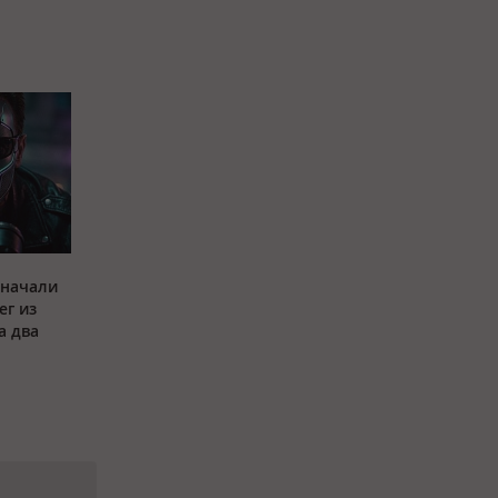
 начали
ег из
а два