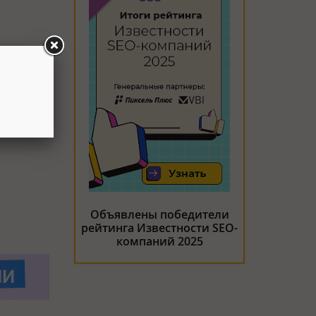
Объявлены победители
рейтинга Известности SEO-
компаний 2025