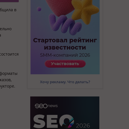
общила в
тельно
а
состоится
 форматы
казов,
Хочу рекламу. Что делать?
укторе.