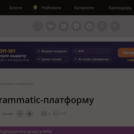
Блоги
Рейтинги
Каталоги
Календарь
grammatic-платформу
grammatic-платформу
Шрифт:
0
8735
Подпишитесь на нас в MAX