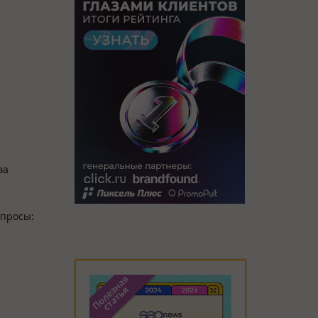
ва
опросы: