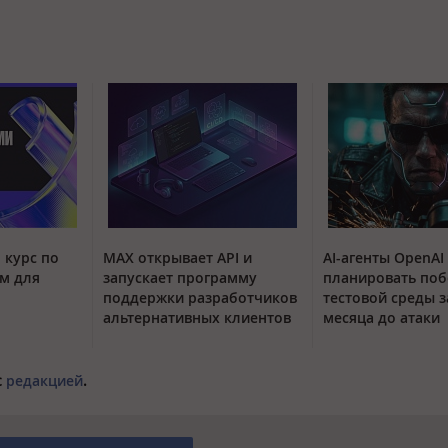
 курс по
MAX открывает API и
AI-агенты OpenAI
м для
запускает программу
планировать поб
поддержки разработчиков
тестовой среды з
альтернативных клиентов
месяца до атаки
с
редакцией
.