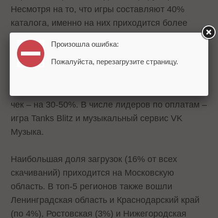
Несмотря на то, что игры составляют 40%
каталога, именно на них приходится более
80% всех платежей внутри платформы.
Произошла ошибка:
Активнее всего пользователи совершают
Пожалуйста, перезагрузите страницу.
покупки во время игровых событий и
промоакций. В эти периоды количество
транзакций возрастает в два раза, а средний
чек – на 30-50%. В числе лидеров по оплатам –
игра Tanks Blitz и музыкальный сервис VK
Музыка.
Наибольшая доля загрузок (16% от всех
скачиваний) приходится на Московскую
область. В топ-5 регионов также вошли
Ленинградская область и Краснодарский край
(по 4%), Ростовская (3%) и Нижегородская