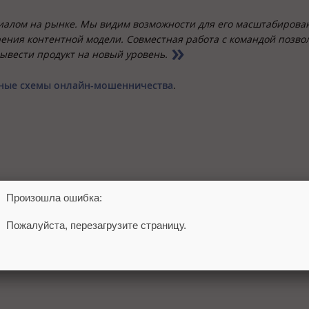
иалом на рынке. Мы видим возможности для его масштабирова
ения контентной модели. Совместная работа с командой позво
ывести продукт на новый уровень.
сные схемы онлайн-мошенничества
.
Произошла ошибка:
Пожалуйста, перезагрузите страницу.