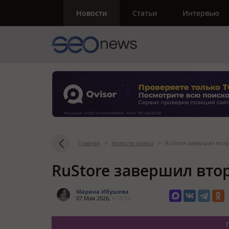
Новости
Статьи
Интервью
Главная
>
Новости рынка
>
RuStore завершил вто
RuStore завершил вто
Марина Ибушева
07 Мая 2026,
в 16:54