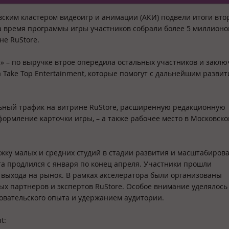
ским кластером видеоигр и анимации (АКИ) подвели итоги вто
а время программы игры участников собрали более 5 миллионо
не RuStore.
2» – по выручке втрое опередила остальных участников и закл
 Take Top Entertainment, которые помогут с дальнейшим разви
ьный трафик на витрине RuStore, расширенную редакционную
ормление карточки игры, – а также рабочее место в Московск
жку малых и средних студий в стадии развития и масштабиров
та продлился с января по конец апреля. Участники прошли
 выхода на рынок. В рамках акселератора были организованы
х партнеров и экспертов RuStore. Особое внимание уделялось
зовательского опыта и удержанием аудитории.
t: