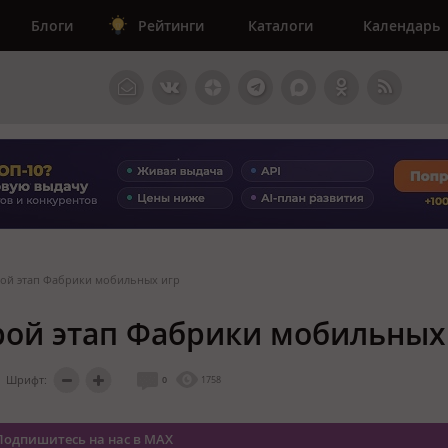
Блоги
Рейтинги
Каталоги
Календарь
рой этап Фабрики мобильных игр
рой этап Фабрики мобильных
Шрифт:
0
1758
Подпишитесь на нас в MAX