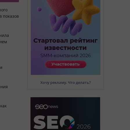
рого
в показов
ючила
тием
ом
Хочу рекламу. Что делать?
ания
 как