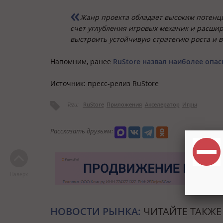
Жанр проекта обладает высоким потенц
счет углубления игровых механик и расшир
выстроить устойчивую стратегию роста и в
Напомним, ранее
RuStore назвал наиболее опа
Источник: пресс-релиз RuStore
Теги:
RuStore
Приложения
Акселератор
Игры
Рассказать друзьям:
Наверх
НОВОСТИ РЫНКА:
ЧИТАЙТЕ ТАКЖЕ