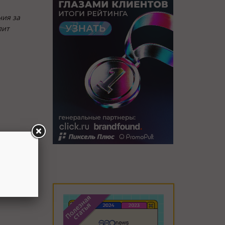
ния за
лит