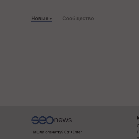
Новые
Сообщество
О
Нашли опечатку? Ctrl+Enter
П
У