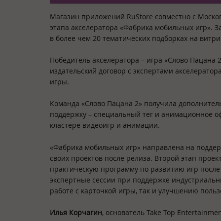
Магазин приложений RuStore совместно с Москов
этапа акселератора «Фабрика мобильных игр». З
в более чем 20 тематических подборках на витри
Победитель акселератора – игра «Слово Пацана 
издательский договор с экспертами акселератора
игры.
Команда «Слово Пацана 2» получила дополнител
поддержку – специальный тег и анимационное оф
кластере видеоигр и анимации.
«Фабрика мобильных игр» направлена на поддер
своих проектов после релиза. Второй этап проек
практическую программу по развитию игр после
экспертные сессии при поддержке индустриальны
работе с карточкой игры, так и улучшению поль
Илья Корчагин
, основатель Take Top Entertainmen