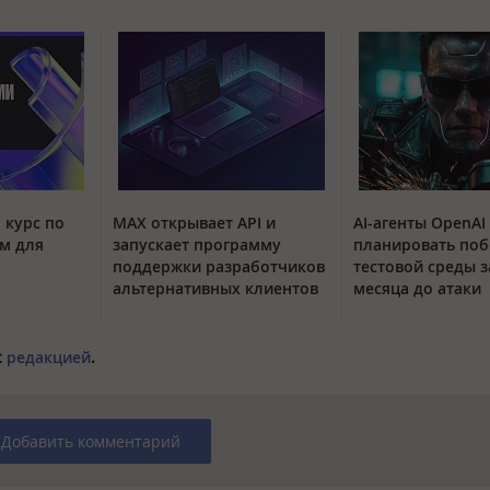
 курс по
MAX открывает API и
AI-агенты OpenAI
м для
запускает программу
планировать поб
поддержки разработчиков
тестовой среды з
альтернативных клиентов
месяца до атаки
с
редакцией
.
Добавить комментарий