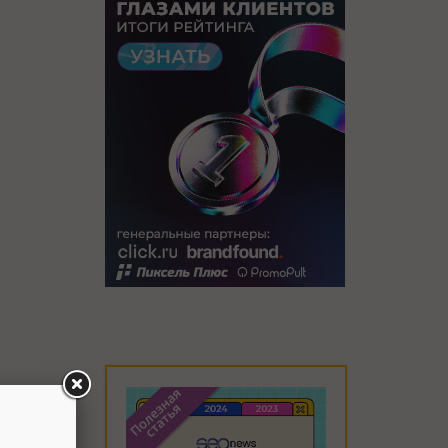
игинале -
 ред.
).