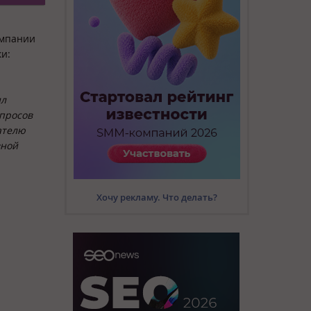
омпании
и:
ил
опросов
ателю
вной
Хочу рекламу. Что делать?