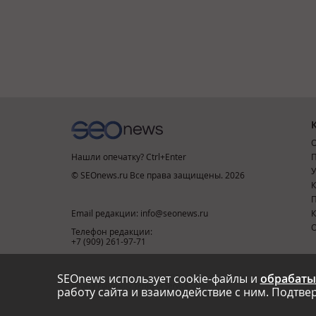
О
Нашли опечатку? Ctrl+Enter
П
У
© SEOnews.ru Все права защищены. 2026
К
Email редакции: info@seonews.ru
К
О
Телефон редакции:
+7 (909) 261-97-71
SEOnews использует cookie-файлы и
обрабаты
This site is protected by reCAPTCHA and the Google
Privacy Policy
and
Terms of Service
apply.
работу сайта и взаимодействие с ним. Подтвер