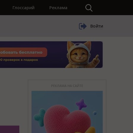
×
Глоссарий
Реклама
Войти
РЕКЛАМА НА САЙТЕ