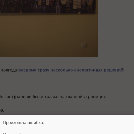
я полгода
внедрил сразу несколько аналогичных решений
:
gle.com (раньше были только на главной странице),
в.
Произошла ошибка:
гмы, Александр иронично назвал «
настоящим пепелацем
» (
в ор
 переносном смысле – неудобное транспортное средство – прим.