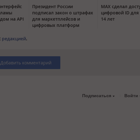
интерфейс
Президент России
MAX сделал дос
кламы
подписал закон о штрафах
цифровой ID для 
одом на API
для маркетплейсов и
14 лет
цифровых платформ
с
редакцией
.
Добавить комментарий
Подписаться
Войти