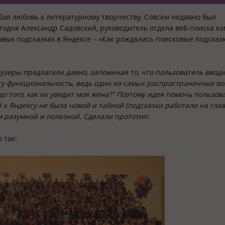
бая любовь к литературному творчеству. Совсем недавно был
егодня Александр Садовский, руководитель
отдела веб-поиска к
овых подсказках
в Яндексе – «Как рождались поисковые подсказк
узеры предлагали давно, запоминая то, что пользователь ввод
ту функциональность, ведь один из самых распространенных в
до того, как их увидит моя жена?" Поэтому идея помочь пользов
к Яндексу не была новой и тайной (подсказки работали на гла
ам разумной и полезной. Сделали прототип.
 так: