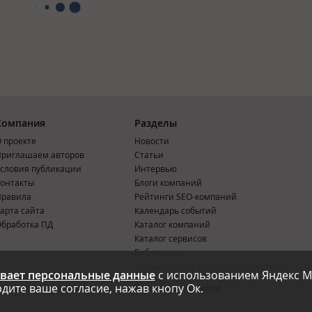
Компания
Разделы
 проекте
Новости
риглашаем авторов
Статьи
словия публикации
Интервью
онтакты
Блоги компаний
Правила
Рейтинги SEO-компаний
арта сайта
Календарь событий
бработка ПД
Каталог компаний
Каталог сервисов
Библиотека
Энциклопедия интернет-маркетинга
вает персональные данные
с использованием Яндекс М
дите ваше согласие, нажав кнопу Ок.
Мобильная версия
Реклама на сайте