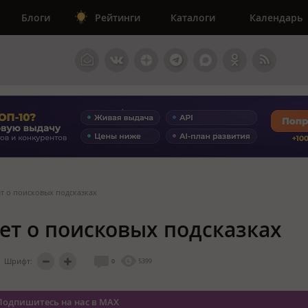
Блоги
Рейтинги
Каталоги
Календарь
т о поисковых подсказках
ет о поисковых подсказках
Шрифт:
0
5399
Подпишитесь на нас в MAX