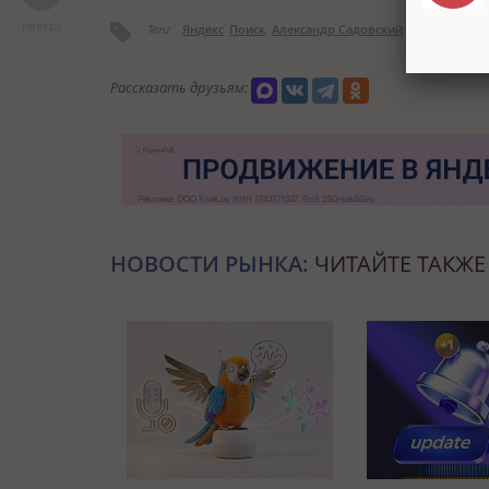
Наверх
Теги:
Яндекс
Поиск
Александр Садовский
Yahoo
Googl
Рассказать друзьям:
НОВОСТИ РЫНКА:
ЧИТАЙТЕ ТАКЖЕ