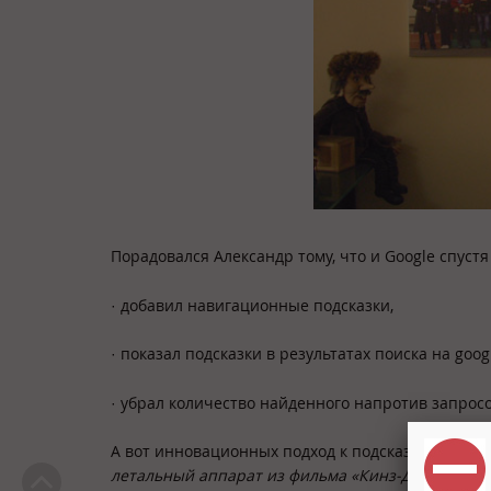
Порадовался Александр тому, что и Google спуст
· добавил навигационные подсказки,
· показал подсказки в результатах поиска на goo
· убрал количество найденного напротив запросо
А вот инновационных подход к подсказкам от Ни
летальный аппарат из фильма «Кинз-Дза-Дза», в