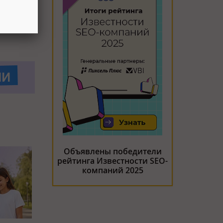
Объявлены победители
рейтинга Известности SEO-
компаний 2025