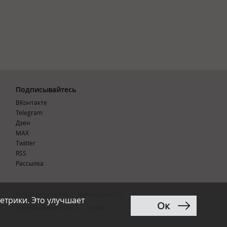
Подписывайтесь
ВКонтакте
Telegram
Дзен
MAX
Тwitter
RSS
Рассылка
Разработка сайта:
Renaissance Art
етрики. Это улучшает
Ок
12+
Продвижение сайта
:
Ingate