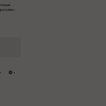
тупным
россиян с