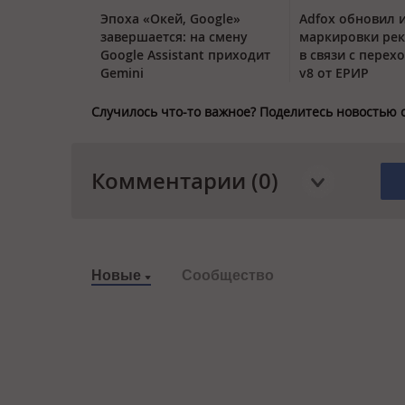
Эпоха «Окей, Google»
Adfox обновил 
завершается: на смену
маркировки ре
Google Assistant приходит
в связи с перех
Gemini
v8 от ЕРИР
Случилось что-то важное? Поделитесь новостью 
Комментарии (0)
Новые
Сообщество