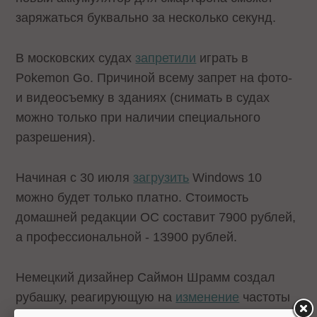
заряжаться буквально за несколько секунд.
В московских судах
запретили
играть в
Pokemon Go. Причиной всему запрет на фото-
и видеосъемку в зданиях (снимать в судах
можно только при наличии специального
разрешения).
Начиная с 30 июля
загрузить
Windows 10
можно будет только платно. Стоимость
домашней редакции ОС составит 7900 рублей,
а профессиональной - 13900 рублей.
Немецкий дизайнер Саймон Шрамм создал
рубашку, реагирующую на
изменение
частоты
сердечных сокращений (ЧСС). Рубашка