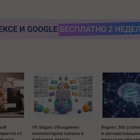
тый
VK Видео объединил
Яндекс 360 усили
вается от
комментарии канала в
и автоматизацию
збытка
Кабинете автора
июльское обнов