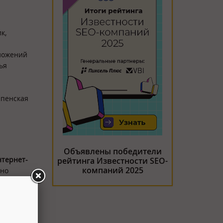
к,
вложений
ья
спенская
Объявлены победители
нтернет-
рейтинга Известности SEO-
компаний 2025
нно
омики.
в,
знес-