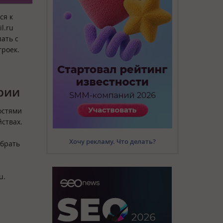
ся к
l.ru
ать с
троек.
рии
остями
ствах.
Хочу рекламу. Что делать?
ыбрать
u.