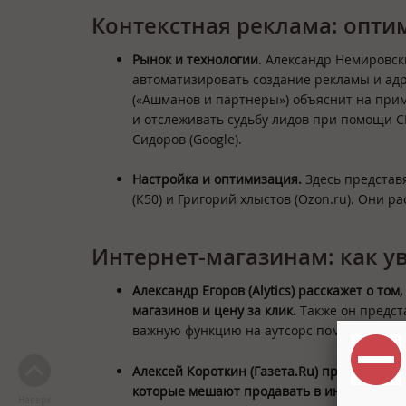
Контекстная реклама: опти
Рынок и технологии
. Александр Немировск
автоматизировать создание рекламы и адр
(«Ашманов и партнеры») объяснит на прим
и отслеживать судьбу лидов при помощи C
Сидоров (Google).
Настройка и оптимизация.
Здесь представ
(К50) и Григорий хлыстов (Ozon.ru). Они р
Интернет-магазинам: как у
Александр Егоров (Alytics) расскажет о то
магазинов и цену за клик.
Также он предст
важную функцию на аутсорс помогает боро
Алексей Короткин (Газета.Ru) прочитает д
которые мешают продавать в интернете.
О
Наверх