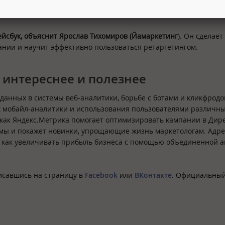
лов интернет-продаж. Будет много конкретных примеров: от ке
 модной одежды.
йсбук, объяснит Ярослав Тихомиров (Йамаркетинг
). Он сделает
нии и научит эффективно пользоваться ретаргетингом.
 интереснее и полезнее
данных в системы веб-аналитики, борьбе с ботами и кликфродо
ях мобайл-аналитики и использования пользователями различн
, как Яндекс.Метрика помогает оптимизировать кампании в Дире
мы и покажет новинки, упрощающие жизнь маркетологам. Адре
м, как увеличивать прибыль бизнеса с помощью объединенной 
исавшись на страницу в
Facebook
или
ВКонтакте
. Официальный