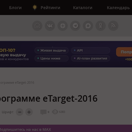
Блоги
Рейтинги
Каталоги
Календарь
ограмме eTarget-2016
рограмме eTarget-2016
Шрифт:
0
6383
Подпишитесь на нас в MAX