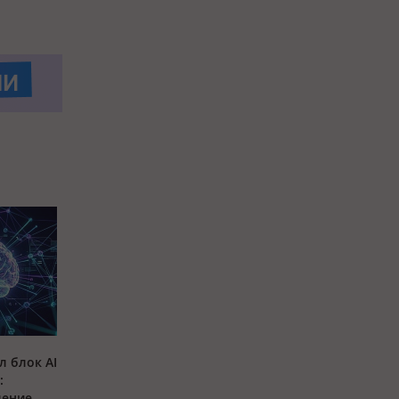
л блок AI
:
ление