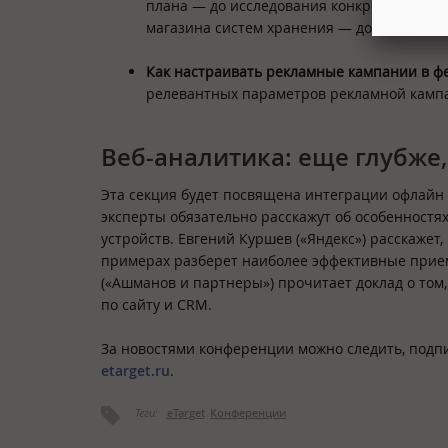
плана — до исследования конкретных кана
магазина систем хранения — до магазина
Как настраивать рекламные кампании в фе
релевантных параметров рекламной кампа
Веб-аналитика: еще глубже,
Эта секция будет посвящена интеграции офлайн 
эксперты обязательно расскажут об особенност
устройств. Евгений Куршев («Яндекс») расскажет
примерах разберет наиболее эффективные прие
(«Ашманов и партнеры») прочитает доклад о то
по сайту и CRM.
За новостями конференции можно следить, подп
etarget.ru
.
Теги:
eTarget
Конференции