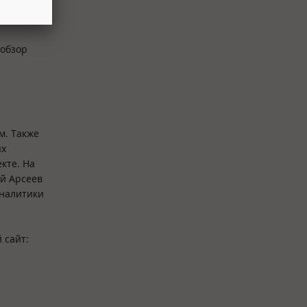
йса
 обзор
м. Также
ых
кте. На
й Арсеев
аналитики
 сайт: