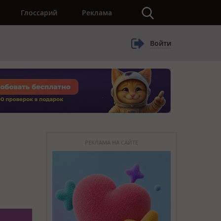
×
Глоссарий
Реклама
Войти
РЕКЛАМА НА САЙТЕ