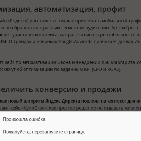
мизация, автоматизация, профит
ий («Яндекс») расскажет о том, как привлекать мобильный трафи
есно обращаться к разным сегментам аудитории. Артем Гроза
ере туристического кейса, как рассчитывать рентабельность 
RM. О трендах и новинках Google.Adwords прочитает доклад Ил
ят кейс по автоматизации Озона и внедрении К50 Маргарита У
асскажут об оптимизации по заданным KPI (CPO и ROAS).
величить конверсию и продажи
м, как новый алгоритм Яндекс.Директа повлиял на контекст для и
авит кейс «КупиСтол»: как простое решение не отдавать жизне
ться с гигантами и побеждать их в условиях нестабильной экон
Произошла ошибка:
оклад о типичных ошибках мелких и средних интернет-магазино
Пожалуйста, перезагрузите страницу.
н пройдется по всем важным темам, от позиционирования и би