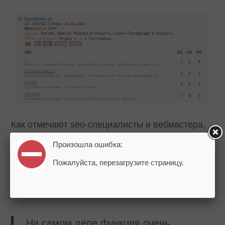
Как отмечают seo-специалисты и вебмастера,
это скажется не только на удобстве просмотра
Произошла ошибка:
страниц, но и позволит осуществлять более
Пожалуйста, перезагрузите страницу.
точный подбор по ключевым словам и,
соответственно, получать более релевантные
ссылки.
На самом деле функция очень