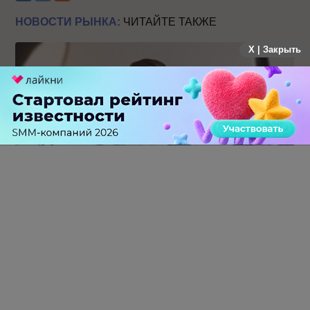
НОВОСТИ РЫНКА:
ЧИТАЙТЕ ТАКЖЕ
X | Закрыть
Российский рынок инфлюенс-маркетинга вошел в фазу
стагнации после нескольких лет роста
0 КОММЕНТАРИЕВ