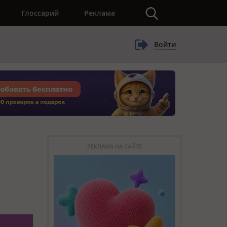
×
Глоссарий
Реклама
Войти
РЕКЛАМА НА САЙТЕ