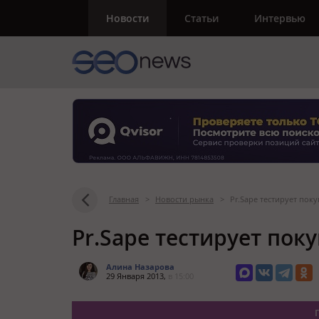
Новости
Статьи
Интервью
Главная
>
Новости рынка
>
Pr.Sape тестирует поку
Pr.Sape тестирует поку
Алина Назарова
29 Января 2013,
в 15:00