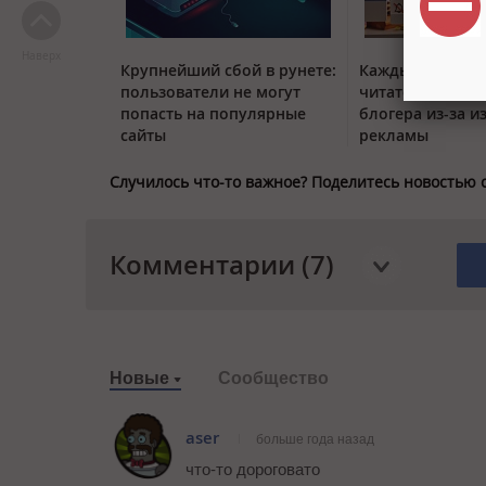
Наверх
Крупнейший сбой в рунете:
Каждый четвер
пользователи не могут
читатель отписы
попасть на популярные
блогера из-за и
сайты
рекламы
Случилось что-то важное? Поделитесь новостью 
Комментарии (7)
Новые
Сообщество
aser
больше года назад
что-то дороговато