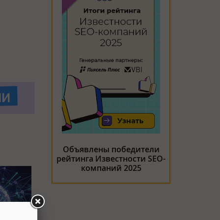
Объявлены победители
рейтинга Известности SEO-
компаний 2025