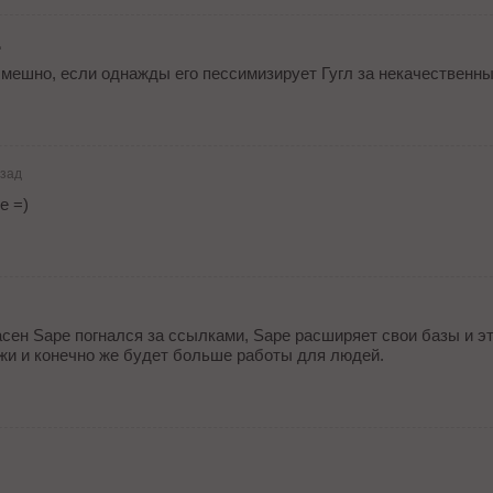
д
мешно, если однажды его пессимизирует Гугл за некачественные
азад
e =)
асен Sape погнался за ссылками, Sape расширяет свои базы и э
жи и конечно же будет больше работы для людей.