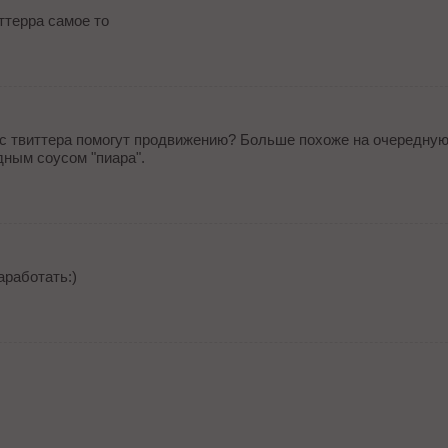
ттерра самое то
и с твиттера помогут продвижению? Больше похоже на очередну
ным соусом "пиара".
заработать:)