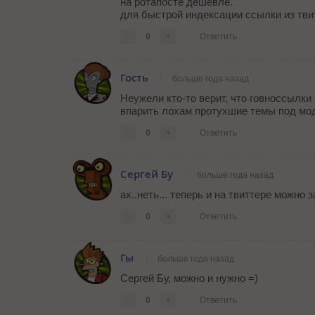
на ротапосте дешевле.
для быстрой индексации ссылки из тви
-
0
+
Ответить
Гость
больше года назад
Неужели кто-то верит, что говноссылк
впарить лохам протухшие темы под мод
-
0
+
Ответить
Сергей Бу
больше года назад
ах..неть... теперь и на твиттере можно 
-
0
+
Ответить
Гы
больше года назад
Сергей Бу, можно и нужно =)
-
0
+
Ответить