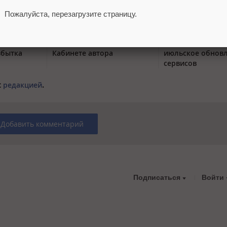
Пожалуйста, перезагрузите страницу.
тый
VK Видео объединил
Яндекс 360 усили
вается от
комментарии канала в
и автоматизацию
збытка
Кабинете автора
июльское обнов
сервисов
с
редакцией
.
Добавить комментарий
Подписаться
Войти