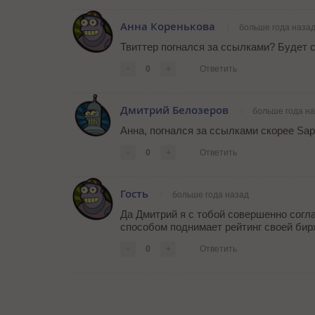
Анна Коренькова
больше года наза
Твиттер погнался за ссылками? Будет с
-
0
+
Ответить
Дмитрий Белозеров
больше года н
Анна, погнался за ссылками скорее Sap
-
0
+
Ответить
Гость
больше года назад
Да Дмитрий я с тобой совершенно согл
способом поднимает рейтинг своей бир
-
0
+
Ответить