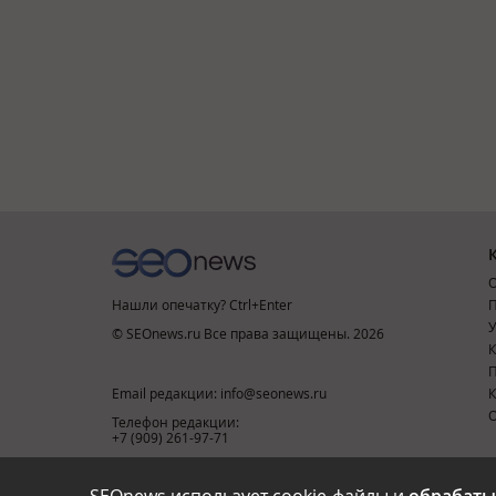
О
Нашли опечатку? Ctrl+Enter
П
У
© SEOnews.ru Все права защищены. 2026
К
Email редакции: info@seonews.ru
К
О
Телефон редакции:
+7 (909) 261-97-71
This site is protected by reCAPTCHA and the Google