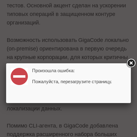
тестов. Основной акцент сделан на ускорении
типовых операций в защищенном контуре
организаций.
Возможность использовать GigaCode локально
(on‑premise) ориентирована в первую очередь
на крупные корпорации, для которых критичны
контроль над данными и информационная
Произошла ошибка:
безопасность. Решение востребовано в
Пожалуйста, перезагрузите страницу.
банковском секторе, промышленности,
телекоме и госструктурах, где работа с ИИ
должна строго соответствовать требованиям
локализации данных.
Помимо CLI-агента, в GigaCode добавлена
поддержка расширенного набора больших