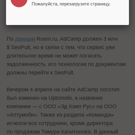
Пожалуйста, перезагрузите страницу.
По
данным
Roem.ru, AdCamp должен 3 млн
$ SeoPult, но в связи с тем, что сервис уже
длительное время не может погасить
задолженность, его технологии по документам
должны перейти к SeoPult.
Вечером 4 апреля на сайте AdCamp логотип
был изменен на Uptomobi, а название
компании — с ООО «Эд Кэмп Рус» на ООО
«Аптумоби». Также из раздела «Команда»
исчезли все сотрудники, кроме директора
по продажам Тимура Капитонова. В данный