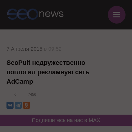
≡
7 Апреля 2015
в 09:52
SeoPult недружественно
поглотил рекламную сеть
AdCamp
0
7456
Подпишитесь на нас в MAX