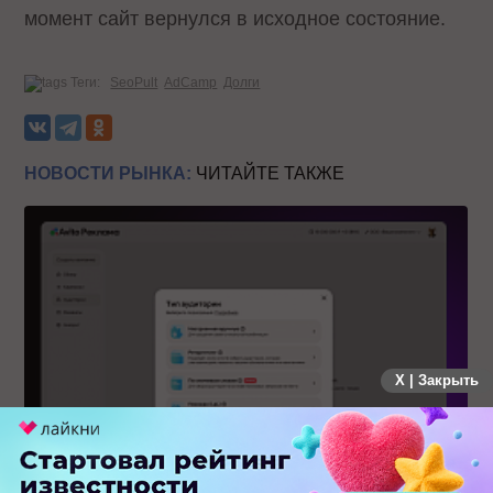
момент сайт вернулся в исходное состояние.
Теги:
SeoPult
AdCamp
Долги
НОВОСТИ РЫНКА:
ЧИТАЙТЕ ТАКЖЕ
X | Закрыть
Авито Реклама запустила таргетинг по ключевым словам