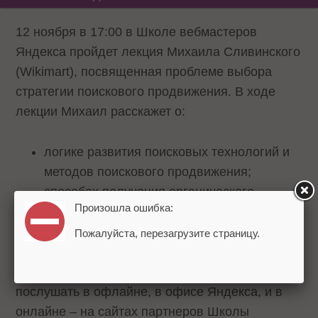
12 ноября в 17:00 в Школе вебмастеров
Яндекса пройдет лекция Михаила Сливинского
(Wikimart), посвященная проблеме выбора
стратегии поискового продвижения. В ходе
лекции Михаил расскажет о:
логике развития поисковых технологий и
методов поискового продвижения;
способах получения органического
Произошла ошибка:
трафика;
причинах попадания сайтов под санкции.
Пожалуйста, перезагрузите страницу.
Как всегда, выступление эксперта можно
послушать в офлайне, в офисе Яндекса, и в
онлайне – на сайтах партнеров Школы