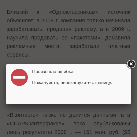
Близкий к «Одноклассникам» источник
объясняет: в 2008 г. компания только начинала
зарабатывать, продавая рекламу, а в 2009 г.
научила продавать ее «пакетами», добавила
рекламные места, заработали платные
сервисы.
Произошла ошибка:
По мнению генерального директора Mail.ru
Дмитрия Гришина
, «Одноклассники» больше
Пожалуйста, перезагрузите страницу.
зарабатывают на платных сервисах, чем на
рекламе.
«Вконтакте» также не делится данными, а в
«СПАРК-Интерфаксе» пока опубликованы
лишь результаты 2008 г. — 161 млн. руб. ($5