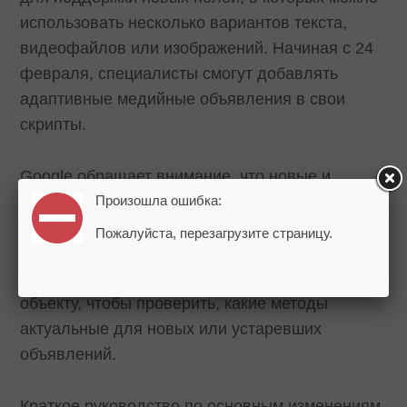
использовать несколько вариантов текста,
видеофайлов или изображений. Начиная с 24
февраля, специалисты смогут добавлять
адаптивные медийные объявления в свои
скрипты.
Google обращает внимание, что новые и
Произошла ошибка:
старые адаптивные медийные объявления
представлены через один объект –
Пожалуйста, перезагрузите страницу.
ResponsiveDisplayAd. Рекомендуется
ознакомиться с полной документацией по
объекту, чтобы проверить, какие методы
актуальные для новых или устаревших
объявлений.
Краткое руководство по основным изменениям