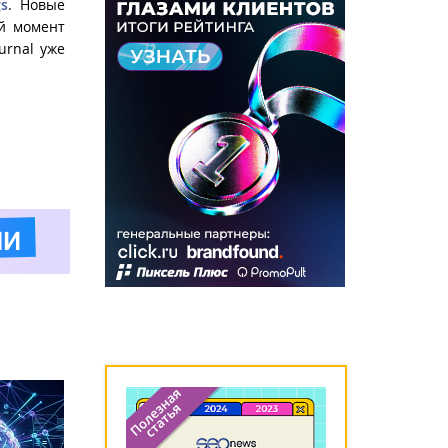
s
. Новые
ый момент
urnal уже