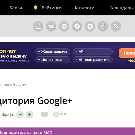
Блоги
Рейтинги
Каталоги
Календарь
дитория Google+
дитория Google+
Шрифт:
4
6213
Подпишитесь на нас в MAX