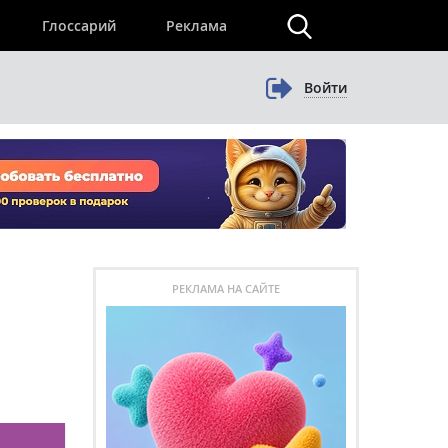
×
Глоссарий
Реклама
Войти
РЕКЛАМА НА САЙТЕ