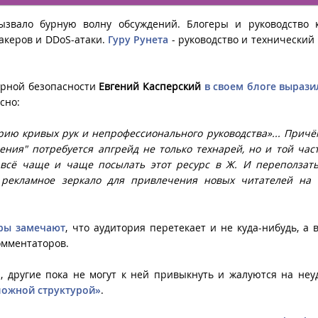
ызвало бурную волну обсуждений. Блогеры и руководство 
акеров и DDoS-атаки.
Гуру Рунета
- руководство и технический
ерной безопасности
Евгений Касперский
в своем блоге выраз
сно:
рию кривых рук и непрофессионального руководства»... Причё
ния" потребуется апгрейд не только технарей, но и той част
 всё чаще и чаще посылать этот ресурс в Ж. И переползат
к рекламное зеркало для привлечения новых читателей на 
ры замечают
, что аудитория перетекает и не куда-нибудь, а 
омментаторов.
, другие пока не могут к ней привыкнуть и жалуются на неу
ложной структурой»
.