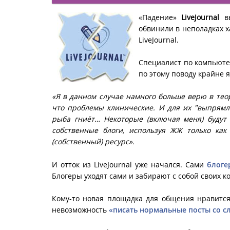
«Падение»
LiveJournal
в
обвинили в неполадках х
LiveJournal.
Специалист по компьют
по этому поводу крайне я
«Я в данном случае намного больше верю в тео
что проблемы клинические. И для их "выпрямле
рыба гниёт… Некоторые (включая меня) будут
собственные блоги, используя ЖЖ только ка
(собственный) ресурс».
И отток из LiveJournal уже начался. Сами
блоге
Блогеры уходят сами и забирают с собой своих к
Кому-то новая площадка для общения нравится
невозможность
«писать нормальные посты со с