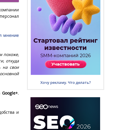
компании
 персонал
ил мнение
м похоже,
и, откуда
ь на свои
основной
Хочу рекламу. Что делать?
в
Google+
.
добства и