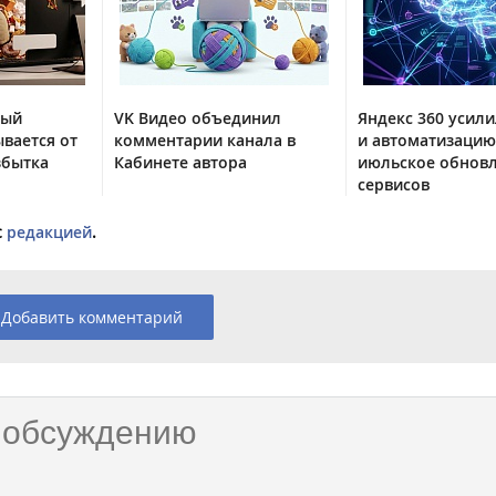
тый
VK Видео объединил
Яндекс 360 усили
вается от
комментарии канала в
и автоматизацию
збытка
Кабинете автора
июльское обнов
сервисов
с
редакцией
.
Добавить комментарий