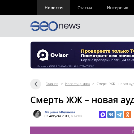
Новости
Статьи
Интервью
Главная
>
Новости рынка
>
Смерть ЖЖ – новая ау
Смерть ЖЖ – новая ау
Марина Ибушева
03 Августа 2011,
в 14:00