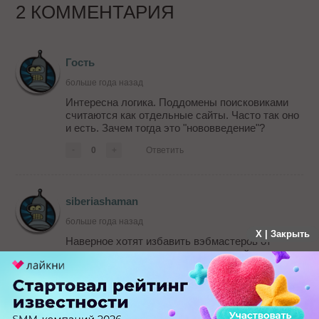
2 КОММЕНТАРИЯ
Гость
больше года назад
Интересна логика. Поддомены поисковиками
считаются как отдельные сайты. Часто так оно
и есть. Зачем тогда это "нововведение"?
-
0
+
Ответить
siberiashaman
больше года назад
X | Закрыть
Наверное хотят избавить вэбмастеров от
раскрутки поддомена, если основной домен
уже популярен. Удобно должно быть для
владельцев порталов, которые захотят завести
интернет-магазин на поддомене.
-
0
+
Ответить