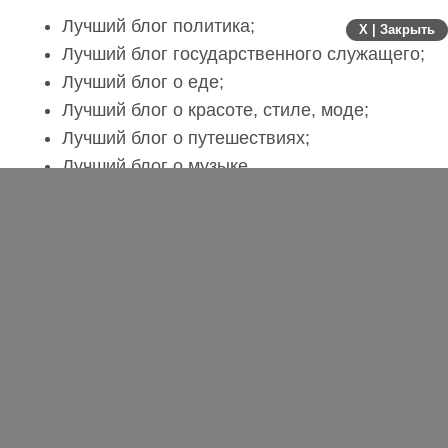
Лучший блог политика;
X | Закрыть
Лучший блог государственного служащего;
Лучший блог о еде;
Лучший блог о красоте, стиле, моде;
Лучший блог о путешествиях;
Лучший блог о музыке
Блоги в современной медиа-среде ­- это и
персональные (или коллективные) СМИ, и
источники новостей и актуальный срез
общественного мнения по поводу тех или иных
событий. Немало важнейших информационных
поводов общероссийского значения
появились, набрали популярность и получили
развитие именно благодаря блогосфере.